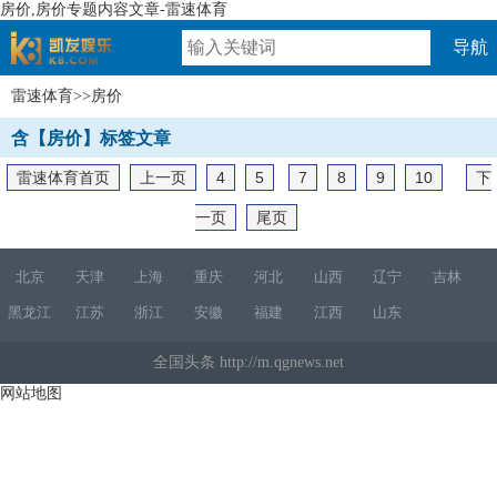
房价,房价专题内容文章-雷速体育
导航
雷速体育
>>房价
速体育
含【房价】标签文章
雷速体育首页
上一页
4
5
7
8
9
10
下
一页
尾页
北京
天津
上海
重庆
河北
山西
辽宁
吉林
黑龙江
江苏
浙江
安徽
福建
江西
山东
全国头条 http://m.qgnews.net
网站地图