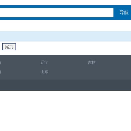
导航
尾页
西
辽宁
吉林
西
山东