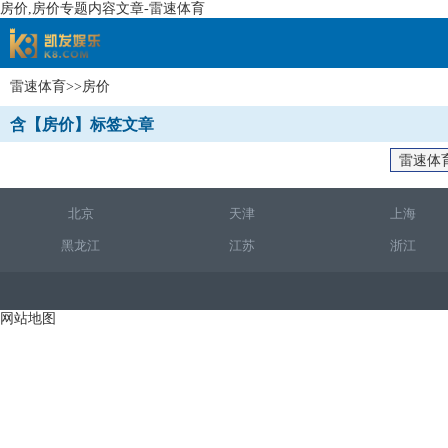
房价,房价专题内容文章-雷速体育
雷速体育
>>房价
速体育
含【房价】标签文章
雷速体
北京
天津
上海
黑龙江
江苏
浙江
网站地图