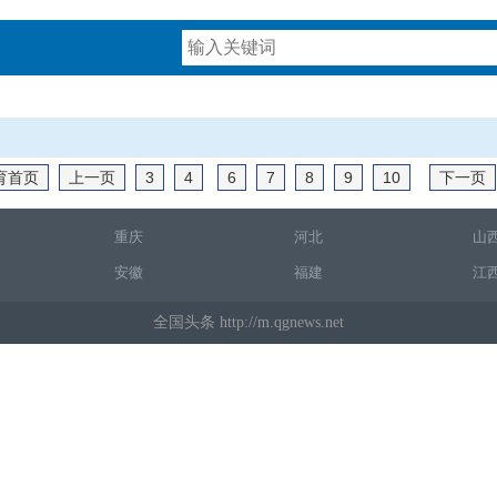
育首页
上一页
3
4
6
7
8
9
10
下一页
重庆
河北
山
安徽
福建
江
全国头条 http://m.qgnews.net