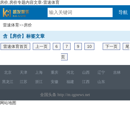
房价,房价专题内容文章-雷速体育
导航
雷速体育
>>房价
速体育
含【房价】标签文章
雷速体育首页
上一页
6
7
9
10
下一页
尾
页
北京
天津
上海
重庆
河北
山西
辽宁
吉林
黑龙江
江苏
浙江
安徽
福建
江西
山东
全国头条 http://m.qgnews.net
网站地图