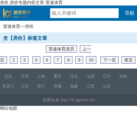
房价,房价专题内容文章-雷速体育
导航
雷速体育
>>房价
速体育
含【房价】标签文章
雷速体育首页
上一
页
2
3
5
6
7
8
9
10
下一页
尾页
北京
天津
上海
重庆
河北
山西
辽宁
吉林
黑龙江
江苏
浙江
安徽
福建
江西
山东
全国头条 http://m.qgnews.net
网站地图