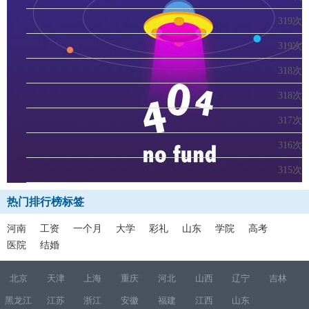
319次
319次
318次
318次
317次
316次
315次
热门排行榜标签
河南
工资
一个月
大学
彩礼
山东
学院
高考
医院
结婚
北京
天津
上海
重庆
河北
山西
辽宁
吉林
黑龙江
江苏
浙江
安徽
福建
江西
山东