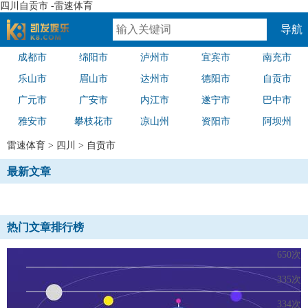
四川自贡市 -雷速体育
导航
成都市
绵阳市
泸州市
宜宾市
南充市
速体育
乐山市
眉山市
达州市
德阳市
自贡市
广元市
广安市
内江市
遂宁市
巴中市
雅安市
攀枝花市
凉山州
资阳市
阿坝州
雷速体育
>
四川
>
自贡市
最新文章
热门文章排行榜
650次
335次
334次