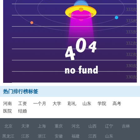
333次
333次
333次
332次
332次
330次
330次
热门排行榜标签
河南
工资
一个月
大学
彩礼
山东
学院
高考
医院
结婚
北京
天津
上海
重庆
河北
山西
辽宁
吉林
黑龙江
江苏
浙江
安徽
福建
江西
山东