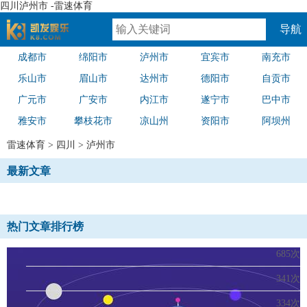
四川泸州市 -雷速体育
导航
成都市
绵阳市
泸州市
宜宾市
南充市
速体育
乐山市
眉山市
达州市
德阳市
自贡市
广元市
广安市
内江市
遂宁市
巴中市
雅安市
攀枝花市
凉山州
资阳市
阿坝州
雷速体育
>
四川
>
泸州市
最新文章
热门文章排行榜
685次
341次
334次