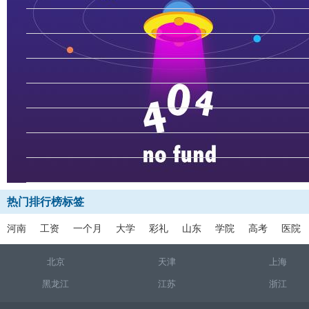
热门排行榜标签
河南
工资
一个月
大学
彩礼
山东
学院
高考
医院
北京
天津
上海
黑龙江
江苏
浙江