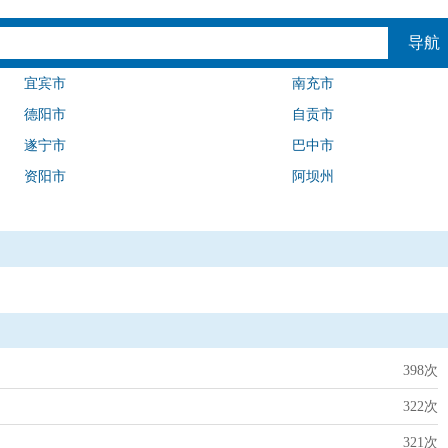
导航
宜宾市
南充市
德阳市
自贡市
遂宁市
巴中市
资阳市
阿坝州
398次
322次
321次