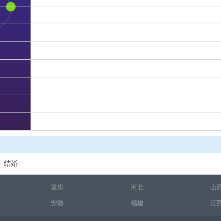
结婚
重庆
河北
山
安徽
福建
江