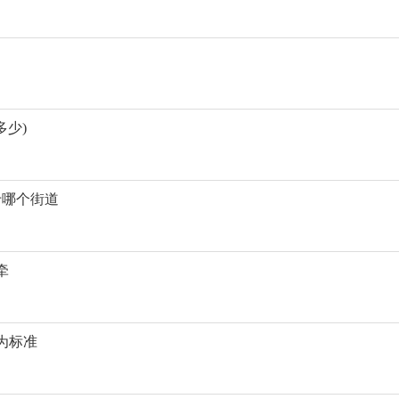
少)
于哪个街道
牵
为标准