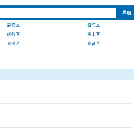
导航
静安区
普陀区
闵行区
宝山区
青浦区
奉贤区