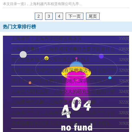
本文目录一览1，上海利越汽车租赁有限公司九亭...
2
3
4
下一页
尾页
热门文章排行榜
上海暴雨，上海有哪些郊区闹水灾
359次
上海踩踏事件，上海外滩踩踏事件主要原因是什么
338次
引起的
深圳哪里有钱人多6,深圳那么多有钱人
329次
深圳哪里有沙滩钓鱼的,现在深圳海边有什么鱼可钓
329次
深圳市哪里可以免费钓鱼的地方,深圳哪些地方可以
326次
钓鱼
上海交大研究生院，上海交大的研究生院在哪个校
324次
区研究生住宿一般在哪呢
上海高考作文题，上海的高考语文作文题
322次
上海房产中介，上海有哪些规模较大的房产中介公
320次
司
温州婚宴礼包回多少,温州结婚娶媳妇要多少彩礼
319次