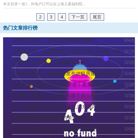
本文目录一览1，外地户口可以在上海儿童福利院...
2
3
4
下一页
尾页
热门文章排行榜
上海市卫生局，上海卫生局局长是哪个
404次
上海到义乌，上海到浙江义乌的火车几小时多少钱
327次
上海一共几个区，上海辖哪几个区
325次
上海租房网站，上海免费发布出租房屋的网站有哪
324次
些
汕尾是属于哪里管得,海陆丰是不是属于潮汕地区
323次
上海中心气象台，上海今年哪天能出梅
323次
五一广东哪里合适一家人度假,广东省内五一哪里合
322次
适旅游
成都哪里的桃花好,哪里的美景好拍照
321次
广州米晓拉在哪里,在广州哪里可以看到日落美景
320次