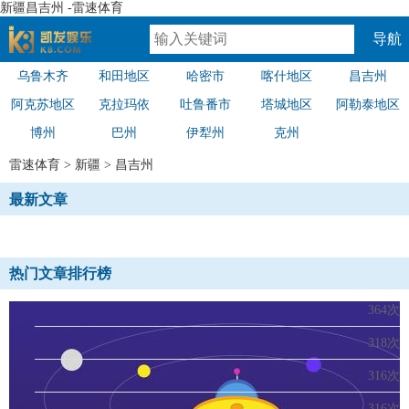
新疆昌吉州 -雷速体育
导航
乌鲁木齐
和田地区
哈密市
喀什地区
昌吉州
速体育
阿克苏地区
克拉玛依
吐鲁番市
塔城地区
阿勒泰地区
博州
巴州
伊犁州
克州
雷速体育
>
新疆
>
昌吉州
最新文章
热门文章排行榜
364次
318次
316次
316次