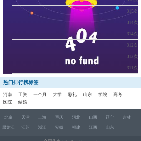
315次
314次
314次
312次
312次
311次
热门排行榜标签
河南
工资
一个月
大学
彩礼
山东
学院
高考
医院
结婚
北京
天津
上海
重庆
河北
山西
辽宁
吉林
黑龙江
江苏
浙江
安徽
福建
江西
山东