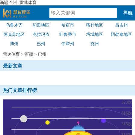
新疆巴州 -雷速体育
导航
乌鲁木齐
和田地区
哈密市
喀什地区
昌吉州
速体育
阿克苏地区
克拉玛依
吐鲁番市
塔城地区
阿勒泰地区
博州
巴州
伊犁州
克州
雷速体育
>
新疆
>
巴州
最新文章
热门文章排行榜
323次
316次
315次
313次