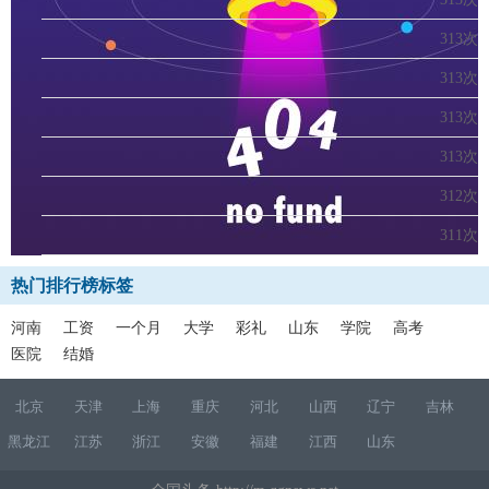
313次
313次
313次
313次
312次
311次
热门排行榜标签
河南
工资
一个月
大学
彩礼
山东
学院
高考
医院
结婚
北京
天津
上海
重庆
河北
山西
辽宁
吉林
黑龙江
江苏
浙江
安徽
福建
江西
山东