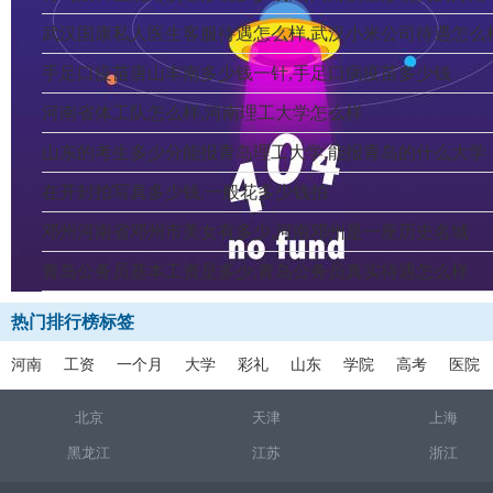
武汉国康私人医生客服待遇怎么样,武汉小米公司待遇怎么
手足口疫苗唐山丰南多少钱一针,手足口病疫苗多少钱
河南省体工队怎么样,河南理工大学怎么样
山东的考生多少分能报青岛理工大学,能报青岛的什么大学
在开封拍写真多少钱,一般花多少钱拍
邓州河南省邓州市美女有多少,河南邓州是一座历史名城
青岛公务员基本工资是多少,青岛公务员真实待遇怎么样
热门排行榜标签
河南
工资
一个月
大学
彩礼
山东
学院
高考
医院
北京
天津
上海
黑龙江
江苏
浙江