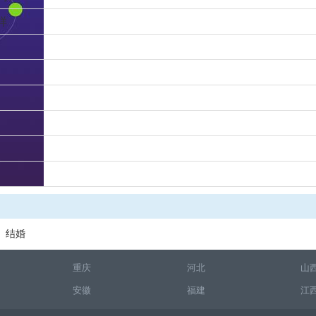
样
结婚
重庆
河北
山
安徽
福建
江