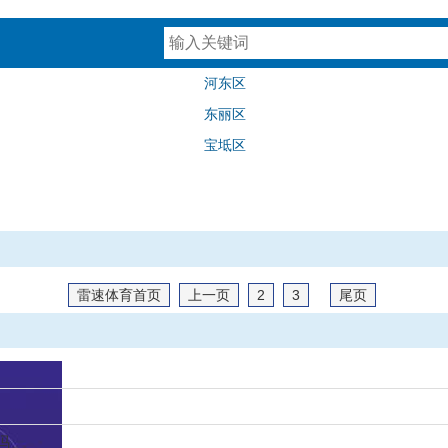
河东区
东丽区
宝坻区
雷速体育首页
上一页
2
3
尾页
吗