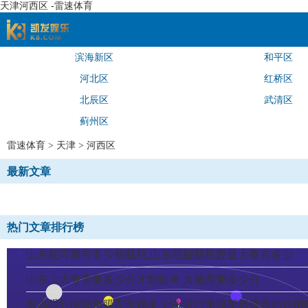
天津河西区 -雷速体育
滨海新区
和平区
速体育
河北区
红桥区
北辰区
武清区
蓟州区
雷速体育
>
天津
>
河西区
最新文章
热门文章排行榜
山东舰可携带多少舰载机,山东舰舰载机数量大概有多少
山东上大专需要多少分才能报考,大概需要多少分
青岛眼科医院角膜塑形镜多少钱,请问角膜塑形镜真的好用