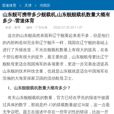
雷速体育
>
天津
>
河西区
山东舰可携带多少舰载机,山东舰舰载机数量大概有
多少 -雷速体育
来源：整理
编辑：广东头条
2022-07-22 00:11:37
这次的山东舰虽然表面和辽宁舰看起来差不多，但是他们
的内部构造却完全和辽宁舰不一样，我国在辽宁舰的基础上
进行了升级改造，不光在舰载机数量上有很大的提高，在各
个部位都有很大的提升，最主要的是，山东舰航母要比辽宁
舰航母更适合我国海军的各项要求，更进一步完善改进提高
山东舰的技术科技含量，也就是山东舰就是适合中国海军在
浩瀚的大海里保家卫国的流动航母卫士。
1、山东舰舰载机数量大概有多少？
有关山东舰舰载机的数量，官方已经在早先的报道中披露
过具体的数字，那就是歼-15的搭载数量超过36架，这一点毫
无争议吧。题主在描述中存在一些常识性的错误，比如一开