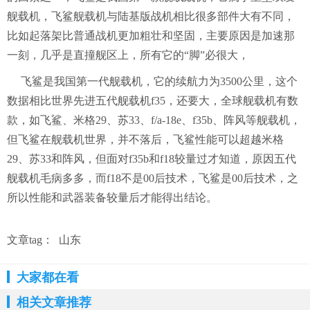
舰载机，飞鲨舰载机与陆基版战机相比很多部件大有不同，
比如起落架比普通战机更加粗壮和坚固，主要原因是加速那
一刻，几乎是直撞舰区上，所有它的“脚”必很大，
飞鲨是我国第一代舰载机，它的续航力为3500公里，这个
数据相比世界先进五代舰载机f35，还要大，全球舰载机有数
款，如飞鲨、米格29、苏33、f/a-18e、f35b、阵风等舰载机，
但飞鲨在舰载机世界，并不落后，飞鲨性能可以超越米格
29、苏33和阵风，但面对f35b和f18较量过才知道，原因五代
舰载机毛病多多，而f18不是00后技术，飞鲨是00后技术，之
所以性能和武器装备较量后才能得出结论。
文章tag：
山东
大家都在看
相关文章推荐