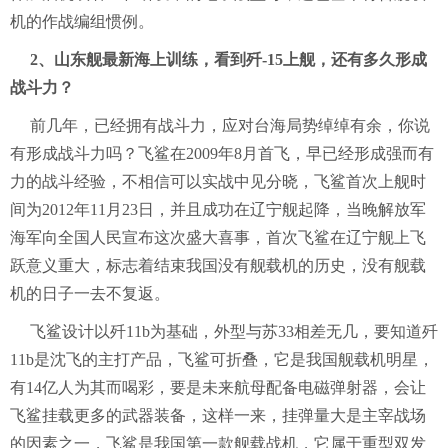
机的作战编组惯例。
2、山东舰最新海上训练，看到歼-15上舰，还有多久形成
战斗力？
前几年，已经拥有战斗力，应对台海局势绰绰有余，你说
有形成战斗力吗？飞鲨在2009年8月首飞，早已经形成强而有
力的战斗经验，不相信可以实战中见分晓，飞鲨首次上舰时
间为2012年11月23日，并且成功在辽宁舰起降，当晚解放军
海军向全国人民宣布这次盛大喜事，首次飞鲨在辽宁舰上飞
跃意义重大，标志着结束我国没有舰载机的历史，没有舰载
机的日子一去不复返。
飞鲨设计以歼11b为基础，外型与苏33相差无几，要知道歼
11b是沈飞的主打产品，飞鲨可折叠，它是我国舰载机明星，
有14亿人为其而喝彩，要是未来航母配备电磁弹射器，会让
飞鲨挂载更多的武器装备，这样一来，挂弹量大是主宰战场
的因素之一，飞鲨是我国第一款舰载战机，它属于重型双发