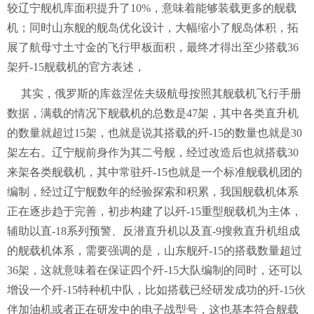
较辽宁舰机库面积提升了10%，意味着能够装载更多的舰载
机；同时山东舰的舰岛优化设计，大幅缩小了舰岛体积，拓
展了航母寸土寸金的飞行甲板面积，最终才得出至少搭载36
架歼-15舰载机的官方表述，
其实，俄罗斯的库兹涅佐夫级航母按照其舰载机飞行手册
数据，满载的情况下舰载机的总数是47架，其中各类直升机
的数量就超过15架，也就是说其搭载的歼-15的数量也就是30
架左右。辽宁舰前身作为其二号舰，经过改造后也就搭载30
来架各类舰载机，其中常驻歼-15也就是一个标准舰载机团的
编制，经过辽宁舰数年的经验探索和积累，我国舰载机体系
正在逐步趋于完善，初步构建了以歼-15重型舰载机为主体，
辅助以直-18系列预警、反潜直升机以及直-9搜救直升机组成
的舰载机体系，需要强调的是，山东舰歼-15的搭载数量超过
36架，这就意味着在保证四个歼-15大队编制的同时，还可以
增设一个歼-15特种机中队，比如搭载已经研发成功的歼-15伙
伴加油机或者正在研发中的电子战型号，这也基本符合舰载