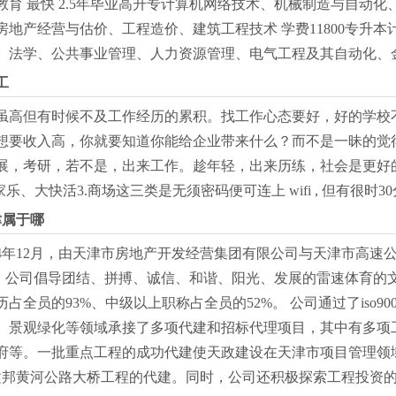
网络教育 最快 2.5年毕业高升专计算机网络技术、机械制造与自
地产经营与估价、工程造价、建筑工程技术 学费11800专升
法学、公共事业管理、人力资源管理、电气工程及其自动化、金融学
工
虽高但有时候不及工作经历的累积。找工作心态要好，好的学校
想要收入高，你就要知道你能给企业带来什么？而不是一昧的觉得
展，考研，若不是，出来工作。趁年轻，出来历练，社会是更好的
家乐、大快活3.商场这三类是无须密码便可连上 wifi , 但有很时30
津属于哪
004年12月，由天津市房地产开发经营集团有限公司与天津市高
。 公司倡导团结、拼搏、诚信、和谐、阳光、发展的雷速体育的
占全员的93%、中级以上职称占全员的52%。 公司通过了iso
、景观绿化等领域承接了多项代建和招标代理项目，其中有多项
府等。一批重点工程的成功代建使天政建设在天津市项目管理领域
南建邦黄河公路大桥工程的代建。同时，公司还积极探索工程投资的