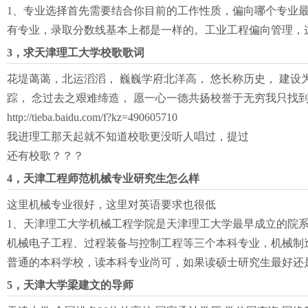
1、专业选择首先需要结合你目前的工作性质，偏向哪个专业最
有专业，录取分数线基本上都是一样的。工业工程偏向管理，
3，求天津理工大学校歌歌词
花堤蔼蔼，北运滔滔， 巍巍学府北洋高， 悠长称历史， 建设
踪， 念过去之艰难缔造， 愿一心一德共扬校誉于无穷我只找到天
http://tieba.baidu.com/f?kz=490605710
我进理工那天起就不知道校歌更没听人唱过，提过
还有校歌？？？
4，天津工程师范机械专业研究生怎么样
这里机械专业很好，这里对英语要求也很低
1、天津理工大学机械工程学院是天津理工大学最早成立的院
机械电子工程、过程装备与控制工程等三个本科专业，机械制
普通的本科学校，读本科专业尚可，如果读硕士研究生最好还是选
5，天津大学梁建文的导师