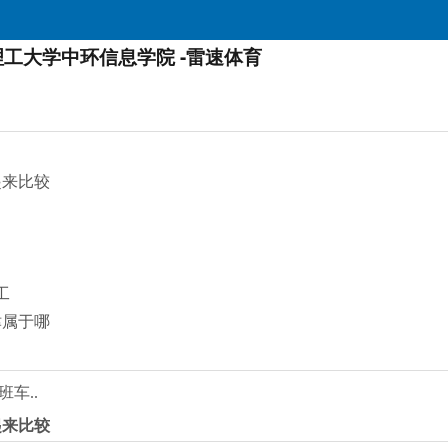
工大学中环信息学院 -雷速体育
起来比较
工
津属于哪
车..
起来比较