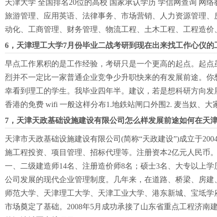
天津大学 全国排名20位的高校 国家承认学历 学信网查询 
旅游管理、应用英语、法律事务、市场营销、人力资源管理、房
动化、工商管理、财务管理、物流工程、土木工程、工程造价、
6，天津理工大学7月份毕业二战考研到现在出来找工作心仪的
早点工作累积的是工作经验，考研只是一个更高的起点。起点
烈并不一定比一家普通企业竞争少升职快来的有发展前途。你
幸看到理工的学生。我毕业四年半。建议，若是想科研方向发
香港的免费 wifi 一般这样分布1.地鉄站闸口外围2. 麦当奴、大
7，天津天政基础设施建设有限公司怎么样发展前途如何在天
天津市天政基础设施建设有限公司(简称“天政建设”)成立于2
施工程投资、项目管理、招标代理等。注册资本2亿元人民币
一、二级建造师14名、注册造价师8名；硕士3名、大专以上学历
公司发展的现代企业管理制度。几年来，在道路、桥梁、房建
师范大学、天津理工大学、天津工业大学、港东新城、宝坻学
市场奠定了基础。2008年5月成功承接了山东省重点工程济