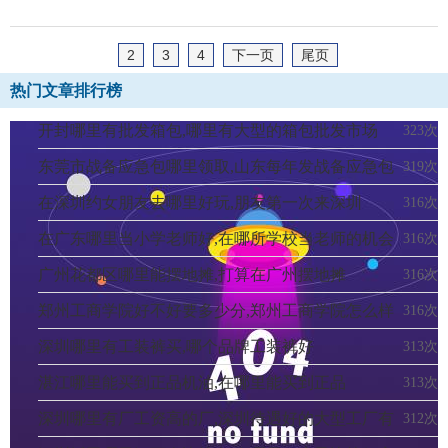
2
3
4
下一页
尾页
热门文章排行榜
开封哪里有批发箱包,哪里有大型的箱包批发市场
323次
东莞市战备应急包哪里领取,山东每年发战备应急包
319次
在深圳约女朋友去哪里好玩,朋友第一次来深圳
316次
在广东哪里当小学老师好,在哪所学校当老师的机会
316次
大些
广州花都区哪里能摆地摊,打算在广州摆地摊
316次
郑州工商学院好不好要多少分,郑州工商学院怎么样
316次
深圳哪里有工装裤买,哪个品牌工装裤好
313次
湛江哪里能买到正品机油,在哪里能买到正品
313次
深圳哪里有厂工资高的厂,深圳待遇好的大型工厂有
312次