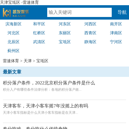
天津宝坻区 -雷速体育
导航
滨海新区
和平区
河东区
河西区
南开区
速体育
河北区
红桥区
东丽区
西青区
津南区
北辰区
武清区
宝坻区
静海区
宁河区
蓟州区
雷速体育
>
天津
>
宝坻区
最新文章
积分落户条件，2022北京积分落户条件是什么
积分入户有哪些条件法律分析：各地的积分落户政...
天津客车，天津小客车摇7年没摇上的有吗
天津小客车指标是什么天津小客车指标是在天津...
春分吃啥，春分吃什么传统食物