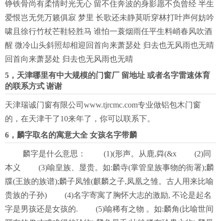
铮铁骨尚有柔情时光无心 留不住奔波的身影愿不负曾经 半生
爱恨岂无凭万籁俱寂 梦里 长歌还未静莫听穿林打叶声何妨吟
啸且徐行竹杖芒鞋轻胜马 谁怕一蓑烟雨任平生料峭春风吹酒
醒 微冷山头斜照却相迎回首向来萧瑟处 归去也无风雨也无晴
回首向来萧瑟处 归去也无风雨也无晴
5，天津哪里有中大规模的门窗厂 留地址 或者名字雷速体育
的联系方式 谢谢
天津瑞诚门窗有限公司www.tjrcmc.com专业做铝包木门窗
的，在天津干了10来年了，你可以联系下。
6，麟字取名的寓意大全 女孩名字带麟
麟字是什么意思： (1)(形声。从鹿,粦(&x (2)同
本义 (3)喻皇族、显贵。如:麟寺(掌管皇族事物的衙署);麟
牒(王族的族谱);麟子凤雏(麒麟之子,凤凰之雏。古人用来比喻
贵族的子孙) (4)名字寄寓了胸怀大志的激励, 不论是起名
字是男孩还是女孩的. (5)喻稀有之物 。如:麟角(比喻世间