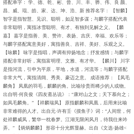
搭配单字： 学、德、乾、彬、曾、川、丰、骅、伟、良 颜、
昌、威、琨、皓、家、达、坤、浩、新 推荐名字： 【智麟】
智字是指智慧、见识、聪明，如足智多谋；与麟字搭配代表
非常聪明，寓指冰雪聪明、有才、有独到见解之义。 【麟
嘉】 嘉字是指善、美、赞许、表扬、吉庆、幸福、欢乐等；
与麟字搭配寓意美好，寓指善良、吉祥、美好、乐观之义。
【咏麟】 咏字是指唱，声调有抑扬地念；抒发感情；与麟字
搭配非常好听，寓指富明理、文雅、有才华。 【麟川】 川字
是指河流，引申为平原，平地，水道，河流等；与麟字搭配
非常大气，寓指清阔、秀美、豪迈之意。 成语推荐： 【凤毛
麟角】 凤凰的羽毛，麒麟的角。比喻珍贵而稀少的人或物。
出自明·何良俊《四友斋丛说》：“康对山之文；天下慕向之；
如凤毛麟角。” 【祥麟瑞凤】 原指麒麟和凤凰，后用来比喻
非常难得的人才。出自元·许有壬《摸鱼子》词：“人间世，何
处祥麟威凤，繁华一枕春梦。江湖无限闲风月，待我往来吟
弄。” 【炳炳麟麟】 形容十分光辉显赫。出自《文选·扬雄<