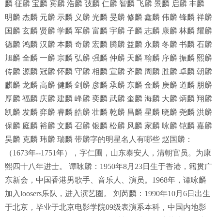
麟 征麟 宝麟 宾麟 浩麟 弢麟 仁麟 智麟 飞麟 景麟 启麟 丰麟
明麟 杰麟 元麟 示麟 义麟 光麟 旻麟 修麟 鑫麟 伟麟 锋麟 祥麟
国麟 玄麟 贤麟 学麟 军麟 富麟 宇麟 子麟 志麟 康麟 林麟 耀麟
德麟 鸿麟 汉麟 本麟 奇麟 宏麟 腾麟 益麟 永麟 冬麟 书麟 石麟
旭麟 全麟 一麟 宗麟 弘麟 强麟 仲麟 天麟 翰麟 序麟 振麟 熙麟
传麟 源麟 冠麟 怀麟 守麟 相麟 宣麟 齐麟 周麟 胜麟 卓麟 朝麟
麒麟 龙麟 高麟 健麟 剑麟 彦麟 承麟 东麟 金麟 庚麟 道麟 朋麟
厚麟 福麟 庆麟 建麟 峰麟 奕麟 武麟 奎麟 海麟 大麟 炳麟 翔麟
凯麟 发麟 弈麟 睿麟 皓麟 壮麟 乾麟 昌麟 星麟 晓麟 尧麟 洪麟
保麟 庭麟 裕麟 文麟 召麟 银麟 松麟 风麟 家麟 咏麟 铠麟 嘉麟
昊麟 克麟 玮麟 瑞麟 带麟字的明星名人有哪些 赵国麟：
（1673年--1751年），字仁圃，山东泰安人，清朝官员。为康
熙四十八年进士。 谭咏麟：1950年8月23日生于香港，籍贯广
东新会，中国香港男歌手、音乐人、演员。1968年，谭咏麟
加入loosers乐队，进入演艺圈。 刘芮麟：1990年10月6日出生
于北京，毕业于北京电影学院09级表演系本科，中国内地影