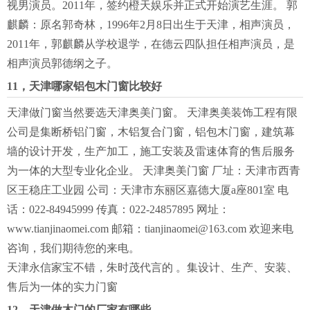
视男演员。2011年，签约橙天娱乐并正式开始演艺生涯。 郭
麒麟：原名郭奇林，1996年2月8日出生于天津，相声演员，
2011年，郭麒麟从学校退学，在德云四队担任相声演员，是
相声演员郭德纲之子。
11，天津哪家铝包木门窗比较好
天津做门窗当然要选天津奥美门窗。 天津奥美装饰工程有限
公司是集断桥铝门窗，木铝复合门窗，铝包木门窗，建筑幕
墙的设计开发，生产加工，施工安装及雷速体育的售后服务
为一体的大型专业化企业。 天津奥美门窗 厂址：天津市西青
区王稳庄工业园 公司：天津市东丽区嘉德大厦a座801室 电
话：022-84945999 传真：022-24857895 网址：
www.tianjinaomei.com 邮箱：
tianjinaomei@163.com
欢迎来电
咨询，我们期待您的来电。
天津永信家宝不错，朱时茂代言的 。集设计、生产、安装、
售后为一体的实力门窗
12，天津做木门的厂家有哪些