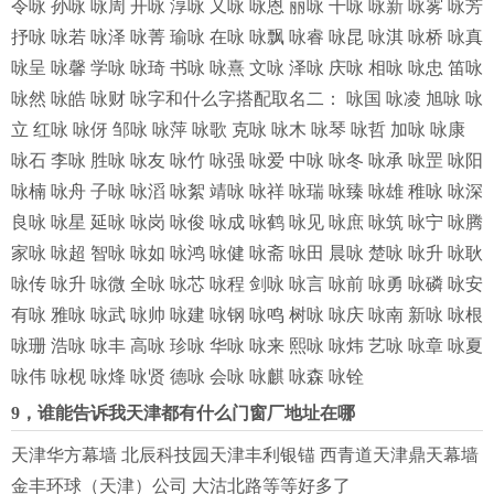
令咏 孙咏 咏周 开咏 淳咏 又咏 咏恩 丽咏 千咏 咏新 咏雾 咏芳
抒咏 咏若 咏泽 咏菁 瑜咏 在咏 咏飘 咏睿 咏昆 咏淇 咏桥 咏真
咏呈 咏馨 学咏 咏琦 书咏 咏熹 文咏 泽咏 庆咏 相咏 咏忠 笛咏
咏然 咏皓 咏财 咏字和什么字搭配取名二： 咏国 咏凌 旭咏 咏
立 红咏 咏伢 邹咏 咏萍 咏歌 克咏 咏木 咏琴 咏哲 加咏 咏康
咏石 李咏 胜咏 咏友 咏竹 咏强 咏爱 中咏 咏冬 咏承 咏罡 咏阳
咏楠 咏舟 子咏 咏滔 咏絮 靖咏 咏祥 咏瑞 咏臻 咏雄 稚咏 咏深
良咏 咏星 延咏 咏岗 咏俊 咏成 咏鹤 咏见 咏庶 咏筑 咏宁 咏腾
家咏 咏超 智咏 咏如 咏鸿 咏健 咏斋 咏田 晨咏 楚咏 咏升 咏耿
咏传 咏升 咏微 全咏 咏芯 咏程 剑咏 咏言 咏前 咏勇 咏磷 咏安
有咏 雅咏 咏武 咏帅 咏建 咏钢 咏鸣 树咏 咏庆 咏南 新咏 咏根
咏珊 浩咏 咏丰 高咏 珍咏 华咏 咏来 熙咏 咏炜 艺咏 咏章 咏夏
咏伟 咏枧 咏烽 咏贤 德咏 会咏 咏麒 咏森 咏铨
9，谁能告诉我天津都有什么门窗厂地址在哪
天津华方幕墙 北辰科技园天津丰利银锚 西青道天津鼎天幕墙
金丰环球（天津）公司 大沽北路等等好多了