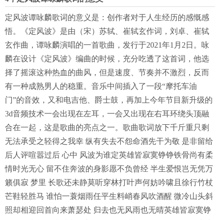
定风波谭咏麟歌词的意义是：创作者对于人生经历的感慨感
悟。《定风波》是由（宋）苏轼、崔轼玄作词，刘卓、崔轼
玄作曲，谭咏麟演唱的一首歌曲，发行于2021年1月2日。咏
麟在设计《定风波》编曲的时候，充分吃透了这首词，他选
择了摇滚这种热血的曲风，但是速度、节奏并不激烈，反而
有一种成熟男人的稳重。音乐中间插入了一段“摩托车油
门”的音效，又和电吉他、爵士鼓，再加上今年节目新升级的
3d音频技术一会出现在左耳，一会又出现在右耳环绕头顶融
合在一起，这是歌曲的亮点之一。歌曲歌词放下千斤重只剩
无法承受之轻得之我幸 纵有失去不怨命酒先干为敬 是非留给
后人评喧嚣过后 心中 风波为谁定英雄皆寂寞铮铮铁骨尚有柔
情时光无心 留不住奔波的身影愿不负曾经 半生爱恨岂无凭万
籁俱寂 梦里 长歌还未静莫听穿林打叶声何妨吟啸且徐行竹杖
芒鞋轻胜马 谁怕一蓑烟雨任平生料峭春风吹酒醒 微冷山头斜
照却相迎回首向来萧瑟处 归去也无风雨也无晴英雄皆寂寞铮