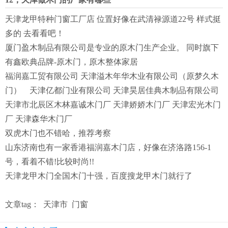
天津龙甲特种门窗工厂店 位置好像在武清禄源道22号 样式挺
多的 去看看吧！
厦门盈木制品有限公司是专业的原木门生产企业。 同时旗下
有鑫欧典品牌-原木门，原木整体家居
福润嘉工贸有限公司 天津溢木年华木业有限公司（原梦久木
门） 天津亿都门业有限公司 天津昊居佳典木制品有限公司
天津市北辰区木林嘉诚木门厂 天津娇娇木门厂 天津宏光木门
厂 天津森华木门厂
双虎木门也不错哈，推荐考察
山东济南也有一家香港福润嘉木门店，好像在济洛路156-1
号，看着不错!比较时尚!!
天津龙甲木门全国木门十强，百度搜龙甲木门就行了
文章tag：
天津市
门窗