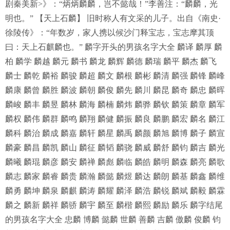
剧秦美新>》：“炳炳麟麟，岂不懿哉！”李善注：“麟麟，光
明也。” 【天上石麟】 旧时称人有文采的儿子。出自《南史·
徐陵传》：“年数岁，家人携以候沙门释宝志，宝志摩其顶
曰：天上石麒麟也。” 麟字开头的男孩名字大全 麟译 麟厚 麟
柏 麟学 麟越 麟元 麟书 麟龙 麟辉 麟德 麟瑞 麟平 麟杰 麟飞
麟士 麟乾 麟裕 麟骏 麟超 麟文 麟根 麟彬 麟清 麟强 麟锋 麟峰
麟康 麟曾 麟胜 麟波 麟朝 麟俊 麟先 麟川 麟昆 麟奇 麟忠 麟晖
麟峻 麟丰 麟昱 麟林 麟海 麟楠 麟炜 麟骅 麟钦 麟策 麟章 麟军
麟权 麟伟 麟群 麟鸣 麟翔 麟健 麟振 麟良 麟鹏 麟宏 麟名 麟江
麟科 麟治 麟成 麟嘉 麟轩 麟星 麟禹 麟颜 麟旭 麟博 麟子 麟宣
麟豪 麟昌 麟凯 麟山 麟征 麟韬 麟骁 麟威 麟舒 麟钧 麟吉 麟光
麟曦 麟琨 麟彦 麟安 麟禅 麟彪 麟临 麟皓 麟明 麟森 麟亮 麟歌
麟志 麟家 麟睿 麟贵 麟瀚 麟懿 麟煜 麟达 麟朗 麟基 麟鑫 麟维
麟勇 麟坤 麟泉 麟麒 麟涛 麟耀 麟泽 麟浩 麟锐 麟斌 麟毅 麟霖
麟之 麟新 麟祥 麟骄 麟宇 麟至 麟楷 麟熙 麟励 麟乐 麟字结尾
的男孩名字大全 忠麟 博麟 懿麟 世麟 善麟 吉麟 傲麟 俊麟 钧