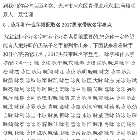
到我们的实体店面考察。天津市河东区真理道乐东里2号楼联
系人：聂经理
8，咏字和什么字搭配取名 2017男孩带咏名字盘点
为宝宝起个好名字时有个好参谋是很重要的,想必你一定希望
能有人把好听的男孩子名字都列举出来，下面就来看看咏字
和什么字搭配取名，2017男孩带咏名字盘点。 咏字和什么字
搭配取名一： 咏 咏梅 咏华 咏东 咏春 咏峰 海咏 咏涛 咏平 咏
松 咏杰 咏红 咏诗 咏翔 咏江 咏仪 咏明 晓咏 咏文 咏青 咏海
咏麟 咏泉 咏秋 咏军 咏凯 咏生 咏良 咏臣 大咏 咏志 光咏 咏斌
咏亮 咏钊 咏清 咏晖 咏波 宏咏 咏中 咏鹏 传咏 嘉咏 咏乐 兴咏
咏欣 咏晨 咏刚 咏锋 程咏 咏洁 东咏 咏亨 咏雪 咏兵 咏林 咏蔚
咏胜 咏巍 咏雯 咏芝 青咏 金咏 咏嘉 咏恺 守咏 咏德 昶咏 咏劲
自咏 咏利 咏堂 小咏 咏昊 振咏 咏雷 永咏 咏威 致咏 诗咏 咏琛
咏鸽 咏泰 咏咏 咏辉 咏佳 咏潮 雪咏 咏恒 咏琳 冬咏 咏雨 建咏
修咏 秋咏 咏译 滋咏 咏镭 卫咏 咏帛 纪咏 咏婕 咏湖 咏彬 咏阁