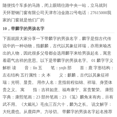
随便找个车多的马路，闭上眼睛往路中央一站，立马就到
天怀塑钢门窗有限公司天津市冶金路22号电话：27615000我
家的门窗就是他们厂的
10，带麟字的男孩名字
下面就跟大家分享一下带麟字的男孩名字，麟字是指古代传
说中的一种动物，指麒麟，古代以其象征祥瑞，亦用来喻杰
出的人物，因此很多父母都会选用麟字来给男孩起名，寓意
着霸气吉祥的意思。以下是带麟字的男孩名字。 01 麟字字义
解析 读 音：lín 五 笔：ynjh 部 首：鹿 字形结构：
左右结构 五行属性：火 本 义：麒麟，古代以其象征祥
瑞；光明、显贵。 用作人名：意指前程似锦、祥瑞、身贤体
贵之义。 寓 指：吉祥如意、福寿康宁、富贵繁荣。 康熙
字典：康熙笔画：23 部外笔画：23 《笺》麟角末有肉，示有
武不用。《大戴礼》毛虫三百六十，麟为之长。 说文解字：
大牝鹿也。从鹿粦声。力珍切。 带麟字的男孩名字起名推荐