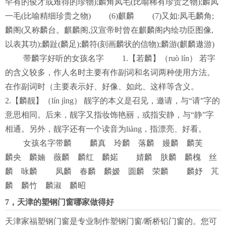
罕有的俊才或难得的珍物);麟角凤毛(比喻稀有珍贵之物);麟凤
一毛(比喻精细珍贵之物) (6)麒麟 (7)又如:凤毛麟角;
麟阁(又称麟台。麒麟阁,汉宣帝时曾在麒麟阁内绘功臣图像,
以表其功);麟趾(麟足);麟符(刻画麟状的信物);麟游(麒麟遨游)
带麟字好听的女孩名字 1.【若麟】（ruò lín） 若字
的含义较多，作人名时主要有作副词和名词两种使用方法。
在作副词时（主要表示好、好像、如此、这样等含义。
2.【麟靓】（lín jìng） 靓字的本义是召见，邀请，与“请”字的
意思相同。后来，靓字又指妆饰艳丽，或指安静，与“静”字
相通。另外，靓字还有一个读音为liàng，指漂亮、好看。
女孩名字带麟 麟真 玲麟 落麟 嫚麟 麟芙
麟央 麟婻 薇麟 麟红 麟婼 婧麟 肤麟 麟槐 丝
麟 咏麟 凤麟 春麟 麟嫒 圆麟 荣麟 麟妤 芃
麟 麟竹 麟淑 麟昭
7，天津的塑钢门窗哪家做得好
天津家福塑钢门窗是专业制作塑钢门窗/断桥铝门窗的。您可