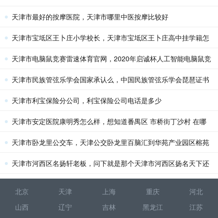
天津市最好的按摩医院，天津市哪里中医按摩比较好
天津市宝坻区王卜庄小学校长，天津市宝坻区王卜庄高中挂学籍怎
么挂他说8月25日上午8点报道
天津市电脑鼠竞赛雷速体育官网，2020年启诚杯人工智能电脑鼠竞
赛还在南开大学举办吗
天津市民族管弦乐学会国家承认么，中国民族管弦乐学会琵琶证书
真伪
天津市利宝保险分公司，利宝保险公司电话是多少
天津市安定医院康明秀怎么样，想知道番禺区 市桥街丁沙村 在哪
天津市卧龙里公交车，天津公交卧龙里百脑汇到华苑产业园区榕苑
路15号鑫茂科技园二
天津市河西区名扬轩老板，问下就是那个天津市河西区扬名天下还
有吗具体在什么位置
北京
天津
上海
重庆
河北
山西
辽宁
吉林
黑龙江
江苏