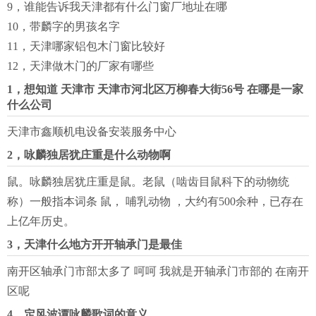
9，谁能告诉我天津都有什么门窗厂地址在哪
10，带麟字的男孩名字
11，天津哪家铝包木门窗比较好
12，天津做木门的厂家有哪些
1，想知道 天津市 天津市河北区万柳春大街56号 在哪是一家
什么公司
天津市鑫顺机电设备安装服务中心
2，咏麟独居犹庄重是什么动物啊
鼠。咏麟独居犹庄重是鼠。老鼠（啮齿目鼠科下的动物统
称）一般指本词条 鼠， 哺乳动物 ，大约有500余种，已存在
上亿年历史。
3，天津什么地方开开轴承门是最佳
南开区轴承门市部太多了 呵呵 我就是开轴承门市部的 在南开
区呢
4，定风波谭咏麟歌词的意义