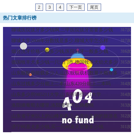
2
3
4
下一页
尾页
热门文章排行榜
聊城医院拔牙多少钱啊,三甲医院拔牙需要多少钱
317次
聊城大学2008年分数线是多少,聊城大学怎么样
317次
烟台洗牙价格一般多少钱,医院洗牙一般多少钱
316次
德国牧羊犬多少钱一只江门市,德国牧羊犬幼犬多少
315次
钱一只
山东舰航母能载多少人,山东舰舰载机数量大概有多
314次
少
山东过线多少分能上二本,山东420分能上二本吗
314次
山东多少所985211大学,山东有哪些211大学
314次
洛阳摘葡萄去哪里,洛阳哪里可以摘樱桃
313次
山东省千米以上的山峰有多少,山东出名的的旅游名
312次
山有哪些
济宁柯基犬多少钱,买一只柯基犬需要多少钱
311次