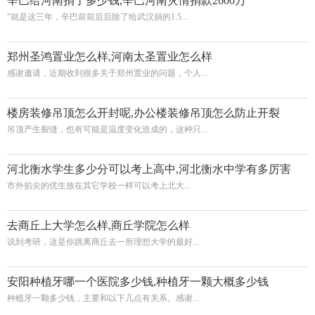
辛巴给河南捐了多少钱,辛巴河南灾情捐款2600万
”就是这三年，辛巴前前后后除了给武汉捐的1.5...
郑州圣鸿置业怎么样,河南太圣置业怎么样
感谢邀请，近期收到很多关于郑州置业的问题，个人...
楼房装修吊顶怎么开封呢,办公楼装修吊顶怎么防止开裂
吊顶产生裂缝，也有可能是温度变化造成的，这种只...
河北衡水学生多少分可以考上高中,河北衡水中学有多厉害
市外掐尖的优生放在其它学校一样可以考上北大...
去商丘上大学怎么样,商丘学院怎么样
说到考研，这是你跳离商丘去一所理想大学的最好...
安阳种植牙哪一个医院多少钱,种植牙一颗大概多少钱
种植牙一颗多少钱，主要和以下几点有关系。感谢...