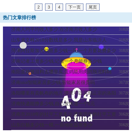
2
3
4
下一页
尾页
热门文章排行榜
济南人均平均收入多少,在济南月收入多少
318次
山东省文科2018分数线是多少,我是山东临沂人
318次
菏泽阿拉斯加犬幼崽多少钱一只,一个月要花费多少
318次
济南记者工资多少钱,记者一个月能挣多少钱
318次
南阳蛋鸡预混料去哪里买,蛋鸡能用肉鸡预混料吗
318次
济南uiot智能家居多少钱,智能家居很贵吗
317次
洛阳哪里有卖帆布的地方,哪里可以买到正宗的洛阳
317次
特产
济南快递能挣多少钱,自己发快递一个8元
316次
济南市2018年的社平工资多少,济南历年的社平工资
316次
多少
山东白杨多少钱一棵,一亩地收益有多少
316次