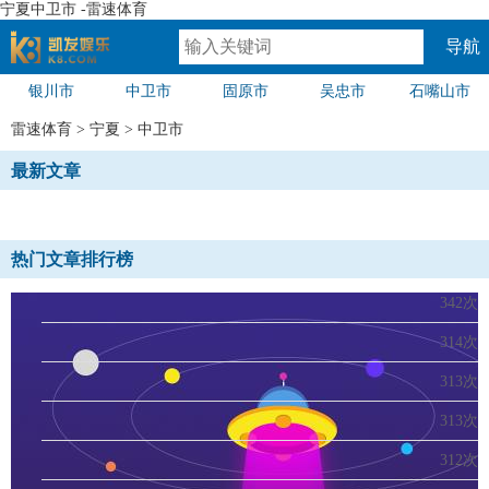
宁夏中卫市 -雷速体育
导航
银川市
中卫市
固原市
吴忠市
石嘴山市
速体育
雷速体育
>
宁夏
>
中卫市
最新文章
热门文章排行榜
342次
314次
313次
313次
312次