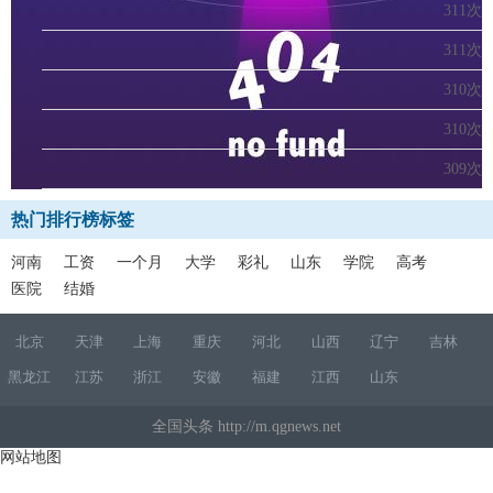
311次
311次
310次
310次
309次
热门排行榜标签
河南
工资
一个月
大学
彩礼
山东
学院
高考
医院
结婚
北京
天津
上海
重庆
河北
山西
辽宁
吉林
黑龙江
江苏
浙江
安徽
福建
江西
山东
全国头条 http://m.qgnews.net
网站地图