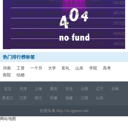
安庆母婴店加盟需要多少钱,母婴店加盟需要多少
5414次
钱
开封县旋转小火锅在哪里,旋转小火锅该怎么经营
4057次
2020年宜宾成人高考哪里可以报名,2020年成人学
3053次
历怎么报名
人民银行贷款基准利率，2021年中国人民银行同
3036次
期同类贷款基准利率
开封新东方英语培训班怎么样,新东方怎么样啊
2892次
热门排行榜标签
河南
工资
一个月
大学
彩礼
山东
学院
高考
医院
结婚
北京
天津
上海
重庆
河北
山西
辽宁
吉林
黑龙江
江苏
浙江
安徽
福建
江西
山东
全国头条 http://m.qgnews.net
网站地图