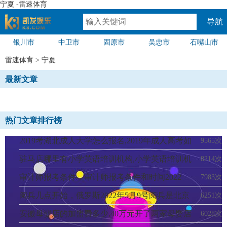
宁夏 -雷速体育
导航
银川市
中卫市
固原市
吴忠市
石嘴山市
速体育
雷速体育
>
宁夏
最新文章
热门文章排行榜
2019考湖北成人大学怎么报名,2019年成人高考如
9565次
何报名
驻马店哪里有小学英语培训机构,小学英语培训机
8214次
构
审计师报考条件，审计师报考条件和时间2022
7983次
阅兵几点开始，俄罗斯2022年5月9号阅兵是北京
6251次
时间几点钟开始
安徽母婴店的加盟费多少,40万元开了两家母婴店
6028次