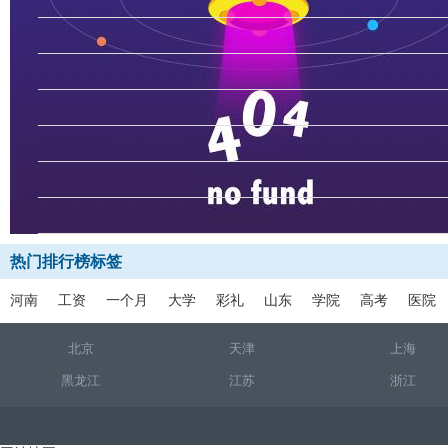
热门排行榜标签
河南
工资
一个月
大学
彩礼
山东
学院
高考
医院
北京
天津
上海
黑龙江
江苏
浙江