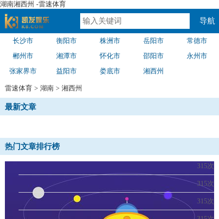
湖南湘西州 -雷速体育
导航
长沙市
衡阳市
株洲市
岳阳市
常德市
速体育
郴州市
湘潭市
怀化市
邵阳市
永州市
张家界市
益阳市
娄底市
湘西州
雷速体育
>
湖南
>
湘西州
最新文章
热门文章排行榜
315次
315次
315次
315次