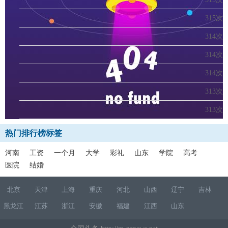
315次
314次
314次
314次
313次
313次
热门排行榜标签
河南
工资
一个月
大学
彩礼
山东
学院
高考
医院
结婚
北京
天津
上海
重庆
河北
山西
辽宁
吉林
黑龙江
江苏
浙江
安徽
福建
江西
山东