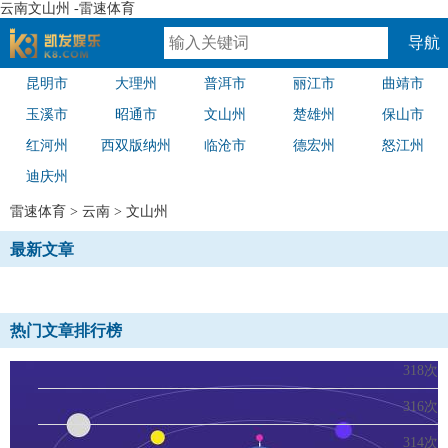
云南文山州 -雷速体育
导航
昆明市
大理州
普洱市
丽江市
曲靖市
速体育
玉溪市
昭通市
文山州
楚雄州
保山市
红河州
西双版纳州
临沧市
德宏州
怒江州
迪庆州
雷速体育
>
云南
>
文山州
最新文章
热门文章排行榜
318次
316次
314次