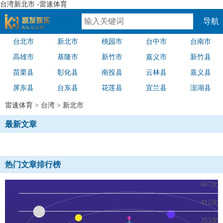
台湾新北市 -雷速体育
导航
台北市
新北市
桃园市
台中市
台南市
速体育
高雄市
基隆市
新竹市
嘉义市
新竹县
苗栗县
彰化县
南投县
云林县
嘉义县
屏东县
台东县
花莲县
宜兰县
澎湖县
雷速体育
>
台湾
>
新北市
最新文章
热门文章排行榜
667次
412次
353次