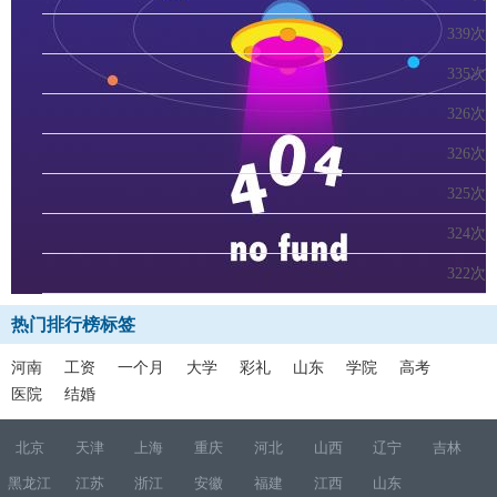
339次
335次
326次
326次
325次
324次
322次
热门排行榜标签
河南
工资
一个月
大学
彩礼
山东
学院
高考
医院
结婚
北京
天津
上海
重庆
河北
山西
辽宁
吉林
黑龙江
江苏
浙江
安徽
福建
江西
山东