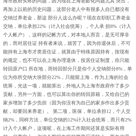
海市政府头疼的问题，因为现在上海老龄化问题尤其 突出，
再加上以前的历史问题，这部分老人中有很多人自已都没有
交纳过养老金，那这 部分人这么办呢？现在在职职工养老金
交纳，单位承担22%（计入社会统筹），个人承 担8%（计入
个人帐户），这样的记帐方式，对本地人而言，是无可厚非
的，而对居住证 持有者来说，就苦了，因为你退休后，不可
能持有上海市才类居住证，就算由于特殊原因持有，按现有
的规定，也不可以在上海办理退休，按居住证制度，你只能
转回原户口 所在地，而转回部分只是你个人交纳部分8%，单
位为你所交纳大块部分22%，只能留上海，作为上海的社会
统筹，光这一项，就能算出，外地人为上海市政府作了多少
贡献，另外一方面，也可以算出你的转回原籍，又给自已的
家乡增加了多少负担（因为你没有为自已的家乡作出多少贡
献，却要回来养老）。 第二项，医保，单位承担12，个人交
纳2%，同样方法，单位交纳的12%计入社会统筹，而只有2%
计入个人帐户，这项呢，在上海工作期间还算是实际有用