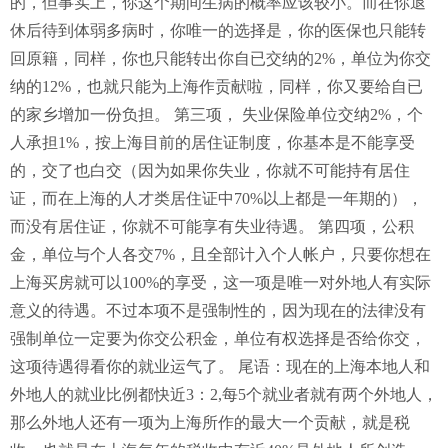
的，但事实上，你这个期间生病的概率应该较小。而在你退
休后待到体弱多病时，你唯一的选择是，你的医保也只能转
回原籍，同样，你也只能转出你自已交纳的2%，单位为你交
纳的12%，也就只能为上海作贡献啦，同样，你又要给自已
的家乡增加一份负担。 第三项， 失业保险单位交纳2%，个
人承担1%，按上海目前的居住证制度，你基本是不能享受
的，交了也白交（因为如果你失业，你就不可能持有居住
证，而在上海的人才类居住证中70%以上都是一年期的），
而没有居住证，你就不可能享有失业待遇。 第四项，公积
金，单位与个人各交7%，且全部计入个人帐户，只要你想在
上海买房就可以100%的享受，这一项是唯一对外地人有实际
意义的待遇。不过本项不是强制性的，因为现在的法律没有
强制单位一定要为你交公积金，单位有权选择是否给你交，
这项待遇得看你的就业运气了。 尾语：现在的上海本地人和
外地人的就业比例都快近3：2,每5个就业者就有两个外地人，
那么外地人还有一项为上海所作的最大一个贡献，就是税