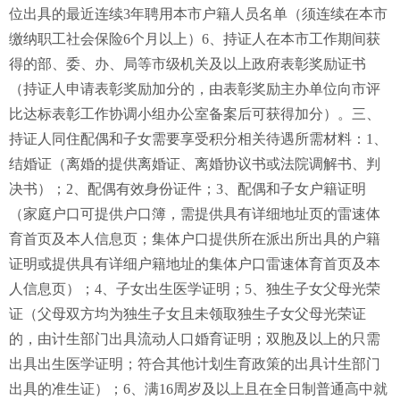
位出具的最近连续3年聘用本市户籍人员名单（须连续在本市
缴纳职工社会保险6个月以上）6、持证人在本市工作期间获
得的部、委、办、局等市级机关及以上政府表彰奖励证书
（持证人申请表彰奖励加分的，由表彰奖励主办单位向市评
比达标表彰工作协调小组办公室备案后可获得加分）。三、
持证人同住配偶和子女需要享受积分相关待遇所需材料：1、
结婚证（离婚的提供离婚证、离婚协议书或法院调解书、判
决书）；2、配偶有效身份证件；3、配偶和子女户籍证明
（家庭户口可提供户口簿，需提供具有详细地址页的雷速体
育首页及本人信息页；集体户口提供所在派出所出具的户籍
证明或提供具有详细户籍地址的集体户口雷速体育首页及本
人信息页）；4、子女出生医学证明；5、独生子女父母光荣
证（父母双方均为独生子女且未领取独生子女父母光荣证
的，由计生部门出具流动人口婚育证明；双胞及以上的只需
出具出生医学证明；符合其他计划生育政策的出具计生部门
出具的准生证）；6、满16周岁及以上且在全日制普通高中就