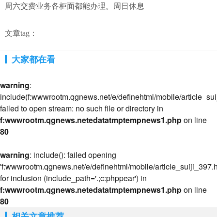
周六交费业务各柜面都能办理。周日休息
文章tag：
大家都在看
warning
:
include(f:wwwrootm.qgnews.net/e/definehtml/mobile/article_suij
failed to open stream: no such file or directory in
f:wwwrootm.qgnews.netedatatmptempnews1.php
on line
80
warning
: include(): failed opening
'f:wwwrootm.qgnews.net/e/definehtml/mobile/article_suiji_397.h
for inclusion (include_path='.;c:phppear') in
f:wwwrootm.qgnews.netedatatmptempnews1.php
on line
80
相关文章推荐