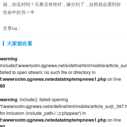
福，你说对吗？凡事没有绝对，缘分到了，自然就会遇到你
生命中的另一半
文章tag：
大家都在看
warning
:
include(f:wwwrootm.qgnews.net/e/definehtml/mobile/article_suij
failed to open stream: no such file or directory in
f:wwwrootm.qgnews.netedatatmptempnews1.php
on line
80
warning
: include(): failed opening
'f:wwwrootm.qgnews.net/e/definehtml/mobile/article_suiji_397.h
for inclusion (include_path='.;c:phppear') in
f:wwwrootm.qgnews.netedatatmptempnews1.php
on line
80