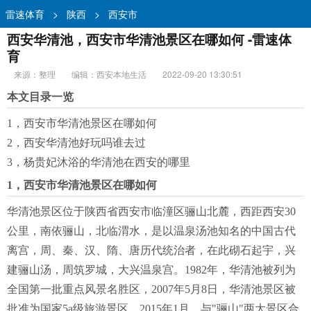
雷速体育
>
陕西
>
西安市
西安华清池，西安市华清池景区在哪如何 -雷速体
育
来源：整理
编辑：西安本地生活
2022-09-20 13:30:51
本文目录一览
1，西安市华清池景区在哪如何
2，西安华清池好玩吗谁去过
3，杨贵妃沐浴的华清池在西安的哪里
1，西安市华清池景区在哪如何
华清池景区位于陕西省西安市临潼区骊山北麓，西距西安30
公里，南依骊山，北临渭水，是以温泉汤池知名的中国古代
离宫，周、秦、汉、隋、唐历代统治者，在此砌石起宇，兴
建骊山汤，周筑罗城，大兴温泉宫。1982年，华清池被列为
全国第一批重点风景名胜区，2007年5月8日，华清池景区被
批准为国家5a级旅游景区。2015年1月，与"骊山"两大景区合