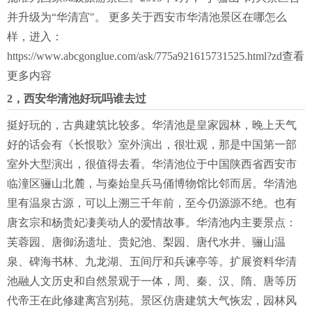
并升级为“华清宫"。 更多关于西安市华清池景区在哪怎么
样，进入：
https://www.abcgonglue.com/ask/775a921615731525.html?zd查看
更多内容
2，西安华清池好玩吗谁去过
挺好玩的，古典建筑比较多。华清池是皇家园林，晚上天气
好的话会有《长恨歌》室外演出，很壮观，那是中国第一部
室外大型演出，很值得去看。华清池位于中国陕西省西安市
临潼区骊山北麓，与秦始皇兵马俑博物馆比邻而居。华清池
里有温泉古源，可以上溯三千年前，至今仍源源不绝。也有
唐玄宗和杨贵妃凄美动人的爱情故事。华清池内主要景点：
芙蓉园、唐御汤遗址、贵妃池、梨园、唐代水井、骊山温
泉、碑海书林、九龙湖、五间厅和兵谏亭等。扩展资料华清
池融人文历史和自然景观于一体，周、秦、汉、隋、唐等历
代帝王在此修建离宫别苑。景区仿唐建筑大气恢宏，园林风