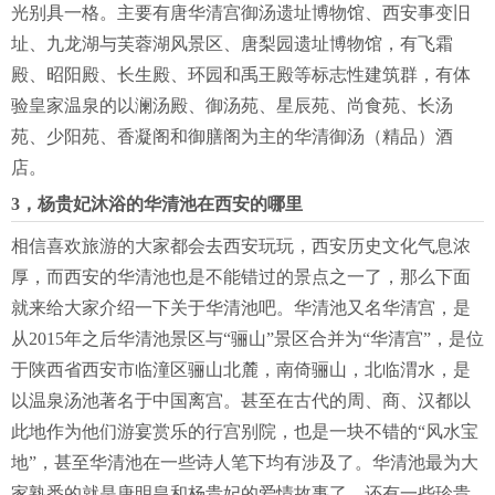
光别具一格。主要有唐华清宫御汤遗址博物馆、西安事变旧
址、九龙湖与芙蓉湖风景区、唐梨园遗址博物馆，有飞霜
殿、昭阳殿、长生殿、环园和禹王殿等标志性建筑群，有体
验皇家温泉的以澜汤殿、御汤苑、星辰苑、尚食苑、长汤
苑、少阳苑、香凝阁和御膳阁为主的华清御汤（精品）酒
店。
3，杨贵妃沐浴的华清池在西安的哪里
相信喜欢旅游的大家都会去西安玩玩，西安历史文化气息浓
厚，而西安的华清池也是不能错过的景点之一了，那么下面
就来给大家介绍一下关于华清池吧。华清池又名华清宫，是
从2015年之后华清池景区与“骊山”景区合并为“华清宫”，是位
于陕西省西安市临潼区骊山北麓，南倚骊山，北临渭水，是
以温泉汤池著名于中国离宫。甚至在古代的周、商、汉都以
此地作为他们游宴赏乐的行宫别院，也是一块不错的“风水宝
地”，甚至华清池在一些诗人笔下均有涉及了。华清池最为大
家熟悉的就是唐明皇和杨贵妃的爱情故事了，还有一些珍贵