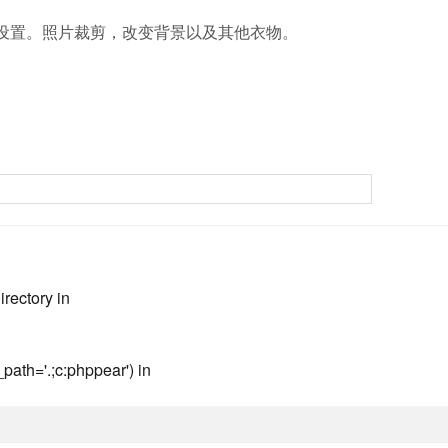
设置。照片裁剪，改变背景以及其他衣物。
irectory in
path='.;c:phppear') in