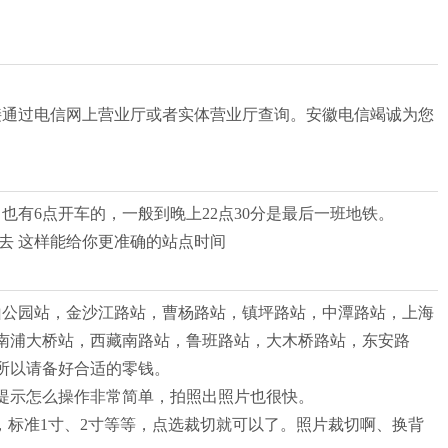
接通过电信网上营业厅或者实体营业厅查询。安徽电信竭诚为您
，也有6点开车的，一般到晚上22点30分是最后一班地铁。
往哪儿去 这样能给你更准确的站点时间
山公园站，金沙江路站，曹杨路站，镇坪路站，中潭路站，上海
南浦大桥站，西藏南路站，鲁班路站，大木桥路站，东安路
。所以请备好合适的零钱。
提示怎么操作非常简单，拍照出照片也很快。
，标准1寸、2寸等等，点选裁切就可以了。照片裁切啊、换背