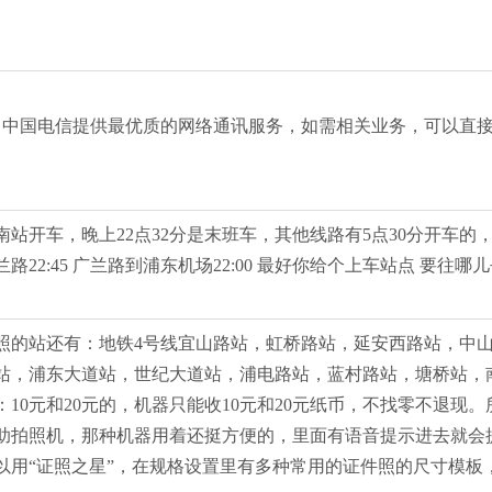
0。中国电信提供最优质的网络通讯服务，如需相关业务，可以直
南站开车，晚上22点32分是末班车，其他线路有5点30分开车的
广兰路22:45 广兰路到浦东机场22:00 最好你给个上车站点 要
照的站还有：地铁4号线宜山路站，虹桥路站，延安西路站，中
站，浦东大道站，世纪大道站，浦电路站，蓝村路站，塘桥站，
0元和20元的，机器只能收10元和20元纸币，不找零不退现
助拍照机，那种机器用着还挺方便的，里面有语音提示进去就会
用“证照之星”，在规格设置里有多种常用的证件照的尺寸模板