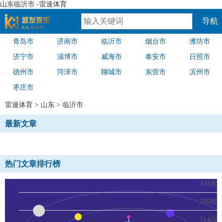
山东临沂市 -雷速体育
导航
青岛市
济南市
临沂市
烟台市
潍坊市
速体育
济宁市
淄博市
威海市
泰安市
日照市
德州市
菏泽市
聊城市
东营市
滨州市
枣庄市
雷速体育
>
山东
>
临沂市
最新文章
热门文章排行榜
334次
316次
314次