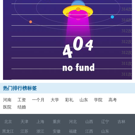
314次
314次
312次
312次
312次
311次
311次
热门排行榜标签
河南
工资
一个月
大学
彩礼
山东
学院
高考
医院
结婚
北京
天津
上海
重庆
河北
山西
辽宁
吉林
黑龙江
江苏
浙江
安徽
福建
江西
山东