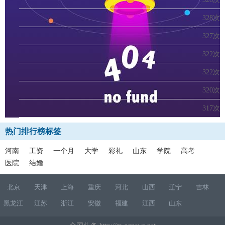
328次
327次
322次
322次
320次
317次
热门排行榜标签
河南
工资
一个月
大学
彩礼
山东
学院
高考
医院
结婚
北京
天津
上海
重庆
河北
山西
辽宁
吉林
黑龙江
江苏
浙江
安徽
福建
江西
山东