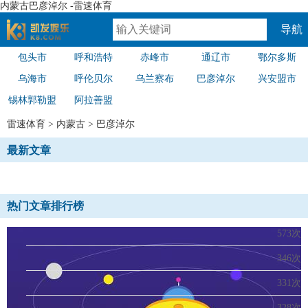
内蒙古巴彦淖尔 -雷速体育
导航
包头市
呼和浩特
赤峰市
通辽市
鄂尔多斯
速体育
乌海市
呼伦贝尔
乌兰察布
巴彦淖尔
兴安盟市
锡林郭勒盟
阿拉善盟
雷速体育
>
内蒙古
>
巴彦淖尔
最新文章
热门文章排行榜
573次
346次
331次
328次