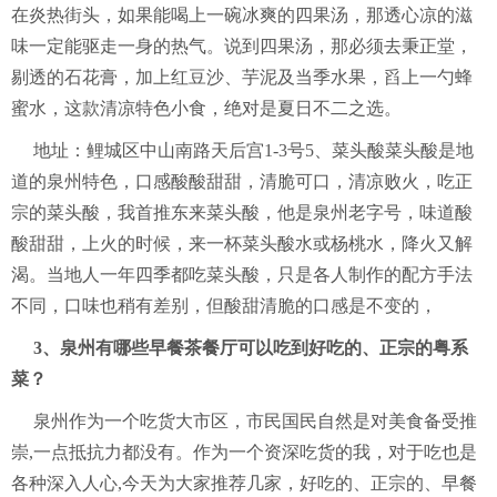
在炎热街头，如果能喝上一碗冰爽的四果汤，那透心凉的滋
味一定能驱走一身的热气。说到四果汤，那必须去秉正堂，
剔透的石花膏，加上红豆沙、芋泥及当季水果，舀上一勺蜂
蜜水，这款清凉特色小食，绝对是夏日不二之选。
地址：鲤城区中山南路天后宫1-3号5、菜头酸菜头酸是地
道的泉州特色，口感酸酸甜甜，清脆可口，清凉败火，吃正
宗的菜头酸，我首推东来菜头酸，他是泉州老字号，味道酸
酸甜甜，上火的时候，来一杯菜头酸水或杨桃水，降火又解
渴。当地人一年四季都吃菜头酸，只是各人制作的配方手法
不同，口味也稍有差别，但酸甜清脆的口感是不变的，
3、泉州有哪些早餐茶餐厅可以吃到好吃的、正宗的粤系
菜？
泉州作为一个吃货大市区，市民国民自然是对美食备受推
崇,一点抵抗力都没有。作为一个资深吃货的我，对于吃也是
各种深入人心,今天为大家推荐几家，好吃的、正宗的、早餐