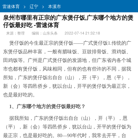
雷速体育
>
辽宁
>
本溪市
泉州市哪里有正宗的广东煲仔饭,广东哪个地方的煲
仔饭最好吃 -雷速体育
来源：整理
编辑：山东头条
2022-07-14 21:32:18
煲仔饭的今生最正宗的煲仔饭——广式煲仔饭1.传统的广
东煲仔饭品种丰富，一般有腊味饭、豆豉排骨饭、滑鸡饭、
田鸡饭等。广州是广式煲仔饭的发源地，但广东省内各个城
市也都有煲仔饭，风味相同，但有的也有些许的不同，据我
所知，广东的煲仔饭出自台（山），开（平），恩（平），
新（会）等四邑侨乡，犹以台山，开平的煲仔饭为最正宗，
也是最好吃的。
1、广东哪个地方的煲仔饭最好吃？
据我所知，广东的煲仔饭出自台（山），开（平），恩
（平），新（会）等四邑侨乡，犹以台山，开平的煲仔饭为
最正宗，也是最好吃的。80—90年代时，我常去开平，台