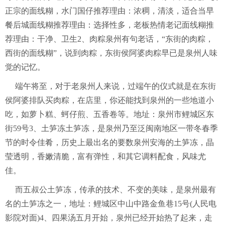
正宗的面线糊，水门国仔推荐理由：浓稠，清淡，适合当早
餐后城面线糊推荐理由：选择性多，老板热情老记面线糊推
荐理由：干净、卫生2、肉粽泉州有句老话，“东街的肉粽，
西街的面线糊”，说到肉粽，东街侯阿婆肉粽早已是泉州人味
觉的记忆。
端午将至，对于老泉州人来说，过端午的仪式就是在东街
侯阿婆排队买肉粽，在店里，你还能找到泉州的一些地道小
吃，如萝卜糕、蚵仔煎、五香卷等。地址：泉州市鲤城区东
街59号3、土笋冻土笋冻，是泉州乃至泛闽南地区一带冬春季
节的时令佳肴，历史上最出名的要数泉州安海的土笋冻，晶
莹透明，香嫩清脆，富有弹性，和其它调料配食，风味尤
佳。
而五叔公土笋冻，传承的技术、不变的美味，是泉州最有
名的土笋冻之一，地址：鲤城区中山中路金鱼巷15号(人民电
影院对面)4、四果汤五月开始，泉州已经开始热了起来，走