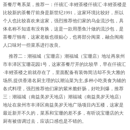
茶餐厅粤系菜，推荐一：仟禧汇·丰鲤茶楼仟禧汇·丰鲤茶楼是
比较新的茶餐厅前身是新世纪1991，这家环境比较好，所以
个人也比较喜欢来这家，强烈推荐他们家的乌金流沙包，具
体名称不知道有没有换，这是一款用墨鱼汁做的流沙包，是
茶餐厅独有，这家老板也很贴心，也将部分闽菜，融合闽南
人口味对一些菜系进行改良。
推荐二：潮福城（宝珊店）潮福城（宝珊店）地址再泉州
市丰泽区宝珊花园1号，这家茶餐厅开的比较早，早在仟禧汇
·丰鲤茶楼之前就存在了，里面配备有装饰简洁却不失大雅的
场所,提供香港名厨主理的以潮汕菜为主,多种小吃美食为辅的
各式料理，强烈推荐他们家的紫米脆虾肠，好吃到爆，推荐
三：潮福城（南益美岁天地店）潮福城（南益美岁天地店）
地址在泉州市丰泽区南益美岁天地广场项目内五楼，这家是
最近新开不久的，菜系和宝珊的差不多，有听说宝珊店的大
厨有被借调过去，应该口感也是不错的。