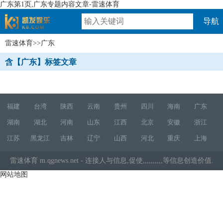
广东第1页,广东专题内容文章-雷速体育
导航
雷速体育
>>广东
速体育
含【广东】标签文章
福建
台湾
陕西
云南
贵州
四川
海南
广东
湖南
湖北
河南
山东
江西
北京
安徽
浙江
江苏
黑龙江
吉林
辽宁
山西
河北
重庆
上海
雷速体育
m.qgnews.net - 连接人与信息,促使,,,,,,,,,,等信息创造价值.
网站地图