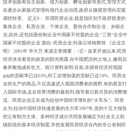
技术创新有自主创新、借力创新、孵化创新等形式,管理方式
在逐步从家族式管理向现代企业治理,政府从微观管理向宏观
调控转变。 定义9： 所谓民营企业,就是指区别于政府投资的
集体企业、私营企业、个体企业、股份合作制企业、乡镇企
业,此外,还包括股份制企业中国家不控股的企业,“三资”企业中
国家不控股的企业 源自: 民营企业:抖落尘埃铸辉煌 《企业文
明》 2001年 华大万 来源文章摘要：<正> 改革开放以来,民营
经济沐浴着党的政策的阳光雨露,在中国肥沃的土地上,像雨后
春笋般地成长壮大。统计资料表明:目前,非国有经济对我国
gdp的贡献率已达63%,对工业增加值的贡献已达74%。民营企
业所生产的商品,不仅迅速进入我国消费者的视野,有的甚至打
入国际市场,走在世界消费的最前列,领导着日新月异的消费潮
流。民营企业正在成为拉动中国经济增长的“火车头”。民营
企为:拉动中国经济快速发展的生力军1997年,党的十五大报告
把公有制为主体、多种经济成分共同发展确定为社会主义初
级阶段的基本经济制度,并把发展民营经济在内的非公有制经