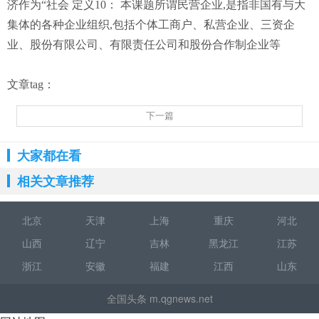
济作为“社会 定义10： 本课题所谓民营企业,是指非国有与大
集体的各种企业组织,包括个体工商户、私营企业、三资企
业、股份有限公司、有限责任公司和股份合作制企业等
文章tag：
下一篇
大家都在看
相关文章推荐
北京
天津
上海
重庆
河北
山西
辽宁
吉林
黑龙江
江苏
浙江
安徽
福建
江西
山东
全国头条 m.qgnews.net