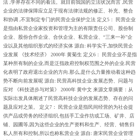
法 ,学界存在不同的看法。就目前我国的立法状况而言 ,民营
企业的法律保障应立足于现有法律法规的修正、补充、整合
和协调 ,不宜制定专门的民营企业保护立法 定义5： 民营企业
是指由私营企业家投资和管理为主的有限责任公司、股份制
企业、股份合作企业、合伙企业、私营企业、“三来一补”企
业以及其他组织形式的经济实体 源自: 科学实干,加快民营企
业发展 《技术经济》 2000年 黄菊生 定义6： 民营企业不是指
某种所有制的企业,而是泛指政府控制权范围之外的企业.民营
化表明了政府退出企业的方向.那么,是什么力量推动着这种趋
势不断向前发展呢 源自: 民营高科技企业:发展态势、问题与
应对 《科技进步与对策》 2000年 黄中文 来源文章摘要：从
实际出发具体阐述了民营高科技企业的发展态势、存在的问
题及应对之策。 定义7： 民营企业是指民间经营的为社会提
供产品或劳务的经济组织,包括手工业作坊或工场、矿井、店
铺、园圃等,因为这些企业的生产资料和生产、经营、销售归
私人所有和控制,所以也称私营企业 源自: 唐宋民营企业管理