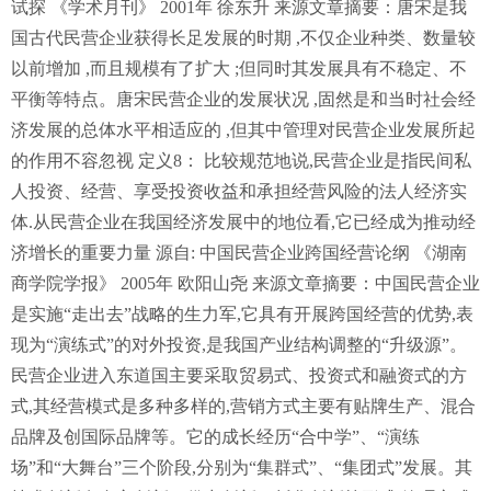
试探 《学术月刊》 2001年 徐东升 来源文章摘要：唐宋是我
国古代民营企业获得长足发展的时期 ,不仅企业种类、数量较
以前增加 ,而且规模有了扩大 ;但同时其发展具有不稳定、不
平衡等特点。唐宋民营企业的发展状况 ,固然是和当时社会经
济发展的总体水平相适应的 ,但其中管理对民营企业发展所起
的作用不容忽视 定义8： 比较规范地说,民营企业是指民间私
人投资、经营、享受投资收益和承担经营风险的法人经济实
体.从民营企业在我国经济发展中的地位看,它已经成为推动经
济增长的重要力量 源自: 中国民营企业跨国经营论纲 《湖南
商学院学报》 2005年 欧阳山尧 来源文章摘要：中国民营企业
是实施“走出去”战略的生力军,它具有开展跨国经营的优势,表
现为“演练式”的对外投资,是我国产业结构调整的“升级源”。
民营企业进入东道国主要采取贸易式、投资式和融资式的方
式,其经营模式是多种多样的,营销方式主要有贴牌生产、混合
品牌及创国际品牌等。它的成长经历“合中学”、“演练
场”和“大舞台”三个阶段,分别为“集群式”、“集团式”发展。其