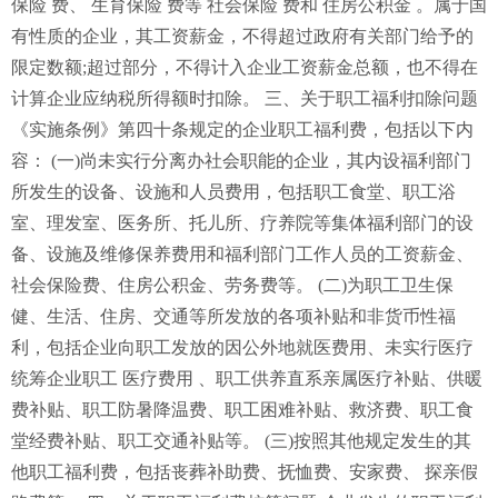
保险 费、 生育保险 费等 社会保险 费和 住房公积金 。属于国
有性质的企业，其工资薪金，不得超过政府有关部门给予的
限定数额;超过部分，不得计入企业工资薪金总额，也不得在
计算企业应纳税所得额时扣除。 三、关于职工福利扣除问题
《实施条例》第四十条规定的企业职工福利费，包括以下内
容： (一)尚未实行分离办社会职能的企业，其内设福利部门
所发生的设备、设施和人员费用，包括职工食堂、职工浴
室、理发室、医务所、托儿所、疗养院等集体福利部门的设
备、设施及维修保养费用和福利部门工作人员的工资薪金、
社会保险费、住房公积金、劳务费等。 (二)为职工卫生保
健、生活、住房、交通等所发放的各项补贴和非货币性福
利，包括企业向职工发放的因公外地就医费用、未实行医疗
统筹企业职工 医疗费用 、职工供养直系亲属医疗补贴、供暖
费补贴、职工防暑降温费、职工困难补贴、救济费、职工食
堂经费补贴、职工交通补贴等。 (三)按照其他规定发生的其
他职工福利费，包括丧葬补助费、抚恤费、安家费、 探亲假