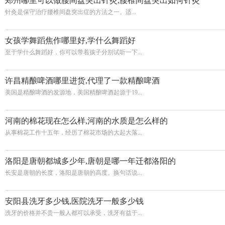
郑州哪里可以做腰间盘突出针灸,腰椎间盘突出如何针灸
针灸是保守治疗腰椎间盘突出症的方法之一。适...
女孩学舞蹈焦作哪里好,学什么舞蹈好
至于学什么舞蹈好，你可以带着孩子分别试听一下...
许昌精酿啤酒哪里进货,代理了一款精酿啤酒
美国是精酿啤酒的发源地，美国精酿啤酒起源于19...
河南的棉花现在怎么样,河南的水质是怎么样的
从事棉花工作十五年，经历了棉花市场的大起大落...
洛阳是唐朝都城多少年,唐朝是哪一年迁都洛阳的
长安是唐朝的长度，洛阳是唐朝的高度。换句话说...
安阳县洗牙多少钱,医院洗牙一般多少钱
洗牙的价格并不贵一般人都可以承受，洗牙有益于...