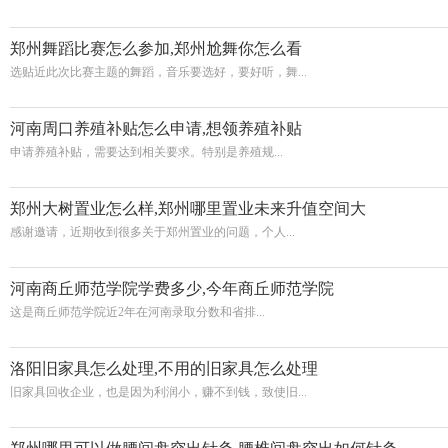
郑州舞蹈比赛怎么参加,郑州尬舞你怎么看
选贴近此次比赛主题的舞蹈，音乐要选好，要好听，舞...
河南周口养殖补贴怎么申请,想领养殖补贴
申请养殖补贴，需要达到相关要求。特别是养殖规...
郑州大树置业怎么样,郑州哪里置业未来升值空间大
感谢邀请，近期收到很多关于郑州置业的问题，个人...
河南商丘师范学院学费多少,今年商丘师范学院
这是商丘师范学院近2年在河南录取分数和省排...
洛阳旧家具怎么处理,不用的旧家具怎么处理
旧家具回收企业，也是因为利润小，赚不到钱，致使旧...