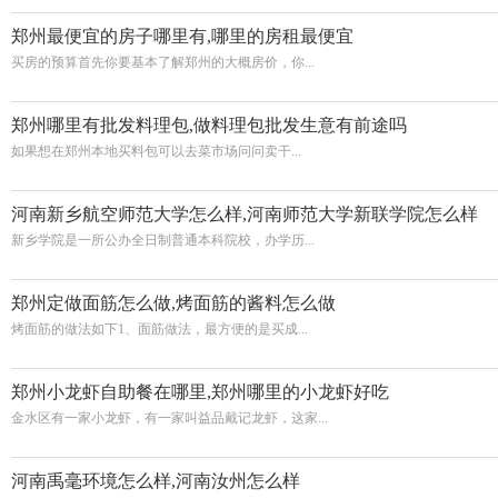
郑州最便宜的房子哪里有,哪里的房租最便宜
买房的预算首先你要基本了解郑州的大概房价，你...
郑州哪里有批发料理包,做料理包批发生意有前途吗
如果想在郑州本地买料包可以去菜市场问问卖干...
河南新乡航空师范大学怎么样,河南师范大学新联学院怎么样
新乡学院是一所公办全日制普通本科院校，办学历...
郑州定做面筋怎么做,烤面筋的酱料怎么做
烤面筋的做法如下1、面筋做法，最方便的是买成...
郑州小龙虾自助餐在哪里,郑州哪里的小龙虾好吃
金水区有一家小龙虾，有一家叫益品戴记龙虾，这家...
河南禹毫环境怎么样,河南汝州怎么样