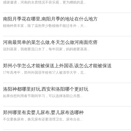
感谢邀请，河南的水质情况不容乐观，更为糟糕的是...
南阳月季花在哪里,南阳月季的地址在什么地方
植物种类丰富，除了温热带少数植物不能过冬外，大...
河南最简单的菜怎么做,冬天怎么做河南面疙瘩
说到蒸菜，我都要流口水了，每年回家，妈妈都要蒸蒸...
郑州小学怎么才能被保送上外国语,该怎么才能被保送
17年高考中，郑州外国语学校有57人被清华大学，北...
洛阳神都哪里好玩,西安和洛阳哪个更好玩
如果你想利用春节期间学习，可以选择洛阳公共图...
郑州哪里有卖婴儿尿布,婴儿尿布选哪种
不仅要换尿布，换完尿布还要清理卫生。尿布台在...