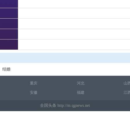
结婚
重庆
河北
山
安徽
福建
江
全国头条 http://m.qgnews.net