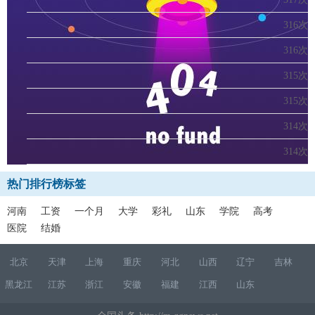
316次
316次
315次
315次
314次
314次
热门排行榜标签
河南
工资
一个月
大学
彩礼
山东
学院
高考
医院
结婚
北京
天津
上海
重庆
河北
山西
辽宁
吉林
黑龙江
江苏
浙江
安徽
福建
江西
山东