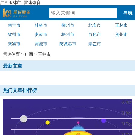
广西玉林市 -雷速体育
导航
南宁市
桂林市
柳州市
北海市
玉林市
速体育
钦州市
贵港市
梧州市
百色市
贺州市
来宾市
河池市
防城港市
崇左市
雷速体育
>
广西
>
玉林市
最新文章
热门文章排行榜
639次
319次
317次
317次