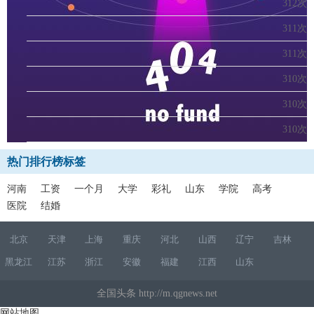
312次
311次
311次
310次
310次
310次
热门排行榜标签
河南
工资
一个月
大学
彩礼
山东
学院
高考
医院
结婚
北京
天津
上海
重庆
河北
山西
辽宁
吉林
黑龙江
江苏
浙江
安徽
福建
江西
山东
全国头条 http://m.qgnews.net
网站地图