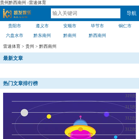
贵州黔西南州 -雷速体育
导航
贵阳市
遵义市
安顺市
毕节市
铜仁市
速体育
六盘水市
黔东南州
黔南州
黔西南州
雷速体育
>
贵州
>
黔西南州
最新文章
热门文章排行榜
319次
313次
312次
312次