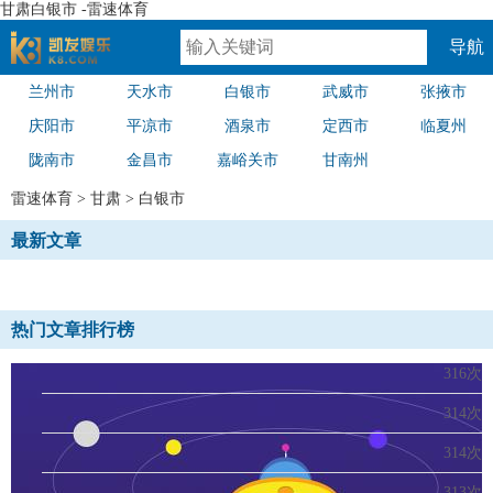
甘肃白银市 -雷速体育
导航
兰州市
天水市
白银市
武威市
张掖市
速体育
庆阳市
平凉市
酒泉市
定西市
临夏州
陇南市
金昌市
嘉峪关市
甘南州
雷速体育
>
甘肃
>
白银市
最新文章
热门文章排行榜
316次
314次
314次
313次