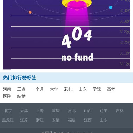
313次
313次
312次
312次
311次
311次
热门排行榜标签
河南
工资
一个月
大学
彩礼
山东
学院
高考
医院
结婚
北京
天津
上海
重庆
河北
山西
辽宁
吉林
黑龙江
江苏
浙江
安徽
福建
江西
山东