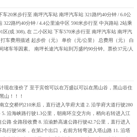
车20米步行至 南坪汽车站 南坪汽车站 321路约40分钟 / 6.0公
车站 322路约40分钟 / 4.4公里渝中区 590米步行至 中兴路站 2站乘
01区(或 308), 在 二小区站 下车570米步行至 南坪汽车站 南坪汽
坪汽车站 打车费用描述 起步价（元） 单价（元/公里） 总费用（元） 白
，未考虑等候时间堵车等因素。 南坪长途汽车站到万盛约90分钟。票价37元/人
，估计现在涨价了 至于宾馆可以在万盛以可以在黑山谷，黑山谷住
黑山！！！
南立交桥约210米后，直行进入学府大道 2. 沿学府大道行驶280
 5. 沿海峡路行驶1.3公里，朝南环立交方向，稍向右转进入江
公路 全路段收费 8. 沿渝黔高速公路行驶42.7公里，直行进入
环岛行驶50米，在第2个出口，右前方转弯进入塔山路 11. 沿塔