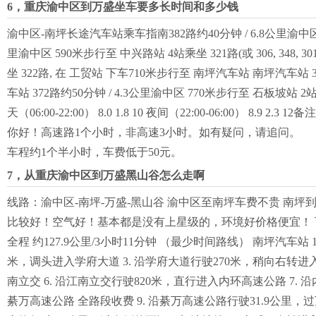
6，重庆渝中区到万盛坐车要多长时间和多少钱
渝中区-南坪长途汽车站乘车指南382路约40分钟 / 6.8公里渝中区 
里渝中区 590米步行至 中兴路站 4站乘坐 321路(或 306, 348, 
坐 322路, 在 工贸站 下车710米步行至 南坪汽车站 南坪汽车站 3
车站 372路约50分钟 / 4.3公里渝中区 770米步行至 石板坡
天（06:00-22:00） 8.0 1.8 10 夜间（22:00-06:
你好！高速路1个小时，非高速3小时。如有疑问，请追问。
车程约1个半小时，车费低于50元。
7，从重庆渝中区到万盛黑山谷怎么走啊
线路：渝中区-南坪-万盛-黑山谷 渝中区至南坪车费不贵 南
比较好！空气好！基本都是没有上星级的，环境好价格便宜！
全程 约127.9公里/3小时11分钟 （最少时间路线） 南坪汽车
米，调头进入学府大道 3. 沿学府大道行驶270米，稍向右转进
南立交 6. 沿江南立交行驶820米，直行进入内环高速公路 7.
綦万高速公路 全路段收费 9. 沿綦万高速公路行驶31.9公里，