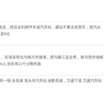
面走，然后走到南坪长途汽车站，建议不要去坐黑车，因为太
是8点
公路里程）。区境东和北与南川市接壤、西与綦江县交界、南与贵州省桐
26人,全区有22个少数民族
 0 中高一级 全高速 龙头寺汽车站 渝黔高速，万盛下道 万盛汽车站