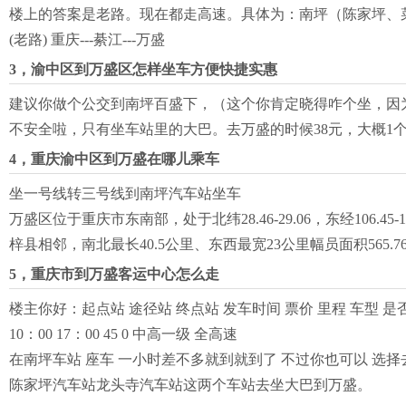
楼上的答案是老路。现在都走高速。具体为：南坪（陈家坪、菜园
(老路) 重庆---綦江---万盛
3，渝中区到万盛区怎样坐车方便快捷实惠
建议你做个公交到南坪百盛下，（这个你肯定晓得咋个坐，因
不安全啦，只有坐车站里的大巴。去万盛的时候38元，大概1
4，重庆渝中区到万盛在哪儿乘车
坐一号线转三号线到南坪汽车站坐车
万盛区位于重庆市东南部，处于北纬28.46-29.06，东经10
梓县相邻，南北最长40.5公里、东西最宽23公里幅员面积565.7
5，重庆市到万盛客运中心怎么走
楼主你好：起点站 途径站 终点站 发车时间 票价 里程 车型 是否
10：00 17：00 45 0 中高一级 全高速
在南坪车站 座车 一小时差不多就到就到了 不过你也可以 选择
陈家坪汽车站龙头寺汽车站这两个车站去坐大巴到万盛。