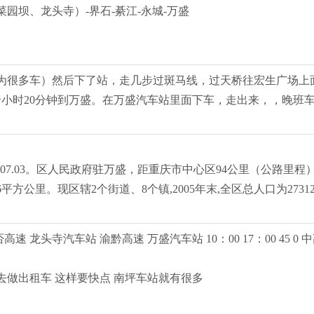
坝、龙头寺）-界石-綦江-永城-万盛
为很多车）然后下了站，走几步过斑马线，过天桥往宏生广场上
个小时20分钟到万盛。在万盛汽车站里面下车，走出来，，晚班车
6.45-107.03。区人民政府驻万盛，距重庆市中心区94公里（
6平方公里。现区辖2个街道、8个镇,2005年末,全区总人口为2731
高速 龙头寺汽车站 渝黔高速 万盛汽车站 10：00 17：00 45
去做出租车 这样要快点 南坪车站就有很多