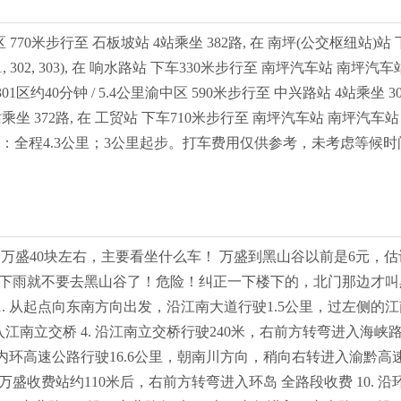
770米步行至 石板坡站 4站乘坐 382路, 在 南坪(公交枢纽站)站 下
301, 302, 303), 在 响水路站 下车330米步行至 南坪汽车站 南坪汽
01区约40分钟 / 5.4公里渝中区 590米步行至 中兴路站 4站乘坐 3
站 2站乘坐 372路, 在 工贸站 下车710米步行至 南坪汽车站 南
00） 8.9 2.3 12备注：全程4.3公里；3公里起步。打车费用仅供参考
坪到万盛40块左右，主要看坐什么车！ 万盛到黑山谷以前是6元
 下雨就不要去黑山谷了！危险！纠正一下楼下的，北门那边才叫
站 1. 从起点向东南方向出发，沿江南大道行驶1.5公里，过左侧的江
入江南立交桥 4. 沿江南立交桥行驶240米，右前方转弯进入海峡路
 沿内环高速公路行驶16.6公里，朝南川方向，稍向右转进入渝黔高速
过万盛收费站约110米后，右前方转弯进入环岛 全路段收费 10. 沿