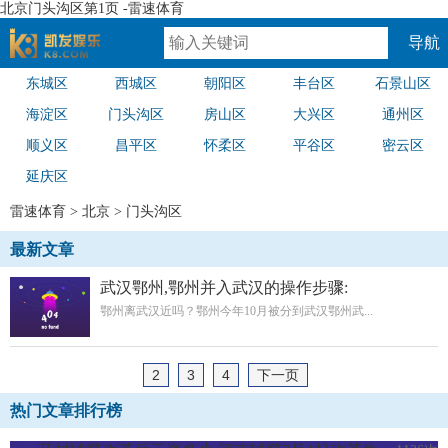
北京门头沟区第1页 -雷速体育
导航
东城区
西城区
朝阳区
丰台区
石景山区
速体育
海淀区
门头沟区
房山区
大兴区
通州区
顺义区
昌平区
怀柔区
平谷区
密云区
延庆区
雷速体育
>
北京
>
门头沟区
最新文章
武汉鄂州,鄂州并入武汉的操作步骤:
鄂州离武汉近吗？鄂州今年10月被分到武汉鄂州武...
2
3
4
下一页
热门文章排行榜