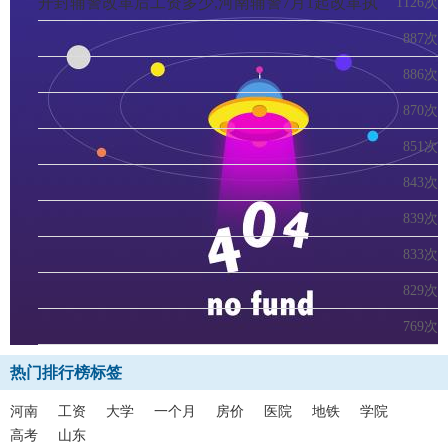
开封辅警改革后工资多少,河南辅警7月1起改革执
1126次
行后
887次
886次
870次
851次
843次
839次
833次
829次
769次
热门排行榜标签
河南
工资
大学
一个月
房价
医院
地铁
学院
高考
山东