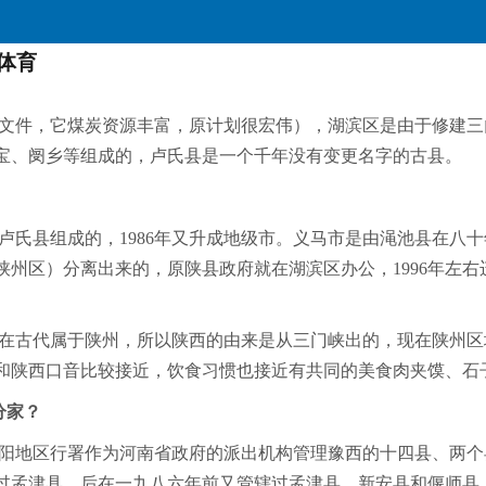
体育
文件，它煤炭资源丰富，原计划很宏伟），湖滨区是由于修建三
灵宝、阌乡等组成的，卢氏县是一个千年没有变更名字的古县。
卢氏县组成的，1986年又升成地级市。义马市是由渑池县在八
州区）分离出来的，原陕县政府就在湖滨区办公，1996年左
在古代属于陕州，所以陕西的由来是从三门峡出的，现在陕州区
和陕西口音比较接近，饮食习惯也接近有共同的美食肉夹馍、石
分家？
阳地区行署作为河南省政府的派出机构管理豫西的十四县、两个
过孟津具，后在一九八六年前又管辖过孟津县，新安县和偃师县