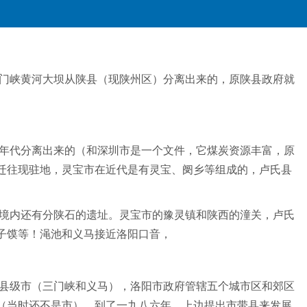
门峡黄河大坝从陕县（现陕州区）分离出来的，原陕县政府就
十年代分离出来的（和深圳市是一个文件，它煤炭资源丰富，原
右迁往现驻地，灵宝市在近代是有灵宝、阌乡等组成的，卢氏县
境内还有分陕石的遗址。灵宝市的豫灵镇和陕西的潼关，卢氏
子馍等！渑池和义马接近洛阳口音，
县级市（三门峡和义马），洛阳市政府管辖五个城市区和郊区
（当时还不是市），到了一九八六年，上边提出市带县来发展