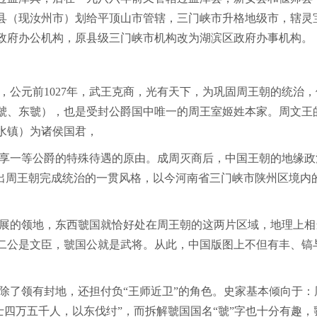
县（现汝州市）划给平顶山市管辖，三门峡市升格地级市，辖灵
政府办公机构，原县级三门峡市机构改为湖滨区政府办事机构。
公元前1027年，武王克商，光有天下，为巩固周王朝的统治，
虢、东虢），也是受封公爵国中唯一的周王室姬姓本家。周文王
水镇）为诸侯国君，
享一等公爵的特殊待遇的原由。成周灭商后，中国王朝的地缘政
出周王朝完成统治的一贯风格，以今河南省三门峡市陕州区境内
展的领地，东西虢国就恰好处在周王朝的这两片区域，地理上相
二公是文臣，虢国公就是武将。从此，中国版图上不但有丰、镐
除了领有封地，还担付负“王师近卫”的角色。史家基本倾向于
士四万五千人，以东伐纣”，而拆解虢国国名“虢”字也十分有趣