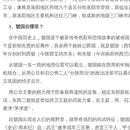
工业，遂将原洛阳地区所辖六个县又分给洛阳市管辖，原临汝
市，原洛阳地区主要机构迁往三门峡，组成新的地级三门峡市
3、虢国在哪里？
在中国历史上，虢国是个极富传奇色彩和悲情故事的诸侯国，
个是前朝先贤的后裔外，其余两个姬姓公爵国，就是虢国（西
年分别封到西虢（今陕西宝鸡市东）和东虢（今河南郑州西汜
从虢国一东一西的地理位置可以看岀，虢国能在西周初年独
机组合，从周公旦和召公奭二人“分陕而治”的政治决策可以看
立巩固的经济后方。
周公旦主要的精力用于防备殷商遗民的反叛，稳定东部新拓
话，东西二虢就是类似拱卫王庭的武装力量，在王庭，周、召
要津“茅津渡”，
自虢国出现在人们的视野里，就带有强烈的尚武特征，虢国
《史记·周本纪》说：武王“遂率戎车三百乘，虎贲三千人，甲