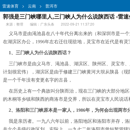
雷速体育
>
云南
>
普洱市
郭强是三门峡哪里人,三门峡人为什么说陕西话 -雷速
来源：整理
编辑：广东头条
2022-09-21 11:37:20
义马市是由渑池县在八十年代分离出来的（和深圳市是一个
在湖滨区办公，1996年左右迁往现驻地，灵宝市在近代是有
1、三门峡人为什么说陕西话？
三门峡市是由义马市、渑池县、湖滨区、陕州区、灵宝市、
计划很宏伟），湖滨区是由于修建三门峡黄河大坝从陕县（现陕
是一个千年没有变更名字的古县，
在历史上有一个典故叫分陕而治，现在三门峡的大部分地区
的木桐等乡镇和陕西的商洛市是交界，所以在灵宝市人民说话
2、洛阳和三门峡原本是一家人，1986年，为何会出现两市
我是亲历者。一九八六年以前，洛阳地区和洛阳市并存，洛
共六个县级行政区划，实际上，一九七二年洛阳市曾短暂管辖