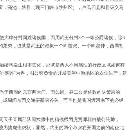
宝，渑池，陕县（现三门峡市陕州区），卢氏四县和县级义马
便大肆分封同姓诸侯国，而周武王分封8个一等公爵诸侯，除6
的弟弟，也就是武王的叔叔一个叫虢叔、一个叫虢仲，西周初
治结构发生根本变化，那就是两大不同属性的行政区域如何有
的“陕塬”为界，召公奭负责的开发黄河中游地区的农业生产，建
当于西周的东西两大门。而如周、召二公是佐政的决策层的
与成周间东西交通要塞函谷关，而且也是晋国渡河南下的必经
：周天子直属部队周六师中的精锐师团虎贲师就由虢公统帅，
，虢为擒虎击虎状，显然，武王的两个叔叔在开国之前的南征北