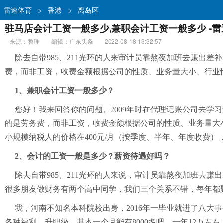
雷速体育
>
香港
>
离岛区
驻马店会计工资一般多少,兼职会计工资一般多少 -
来源：整理
编辑：广东头条
2022-08-18 13:32:57
除去自带985、211光环的人来审计员靠熬夜加班去赚出
费，而非工资，收费金额根据公司的性质、业务量大小、行业
1、兼职会计工资一般多少？
您好！我来回答你的问题。2009年时在代理记账公司去
的是劳务费，而非工资，收费金额根据公司的性质、业务量大
小规模纳税人的价格在400元/月（按季度、半年、年度收费），
2、会计的工资一般是多少？薪资待遇好吗？
除去自带985、211光环的人来说，审计员靠熬夜加班去
很多朋友做财务有两个高中同学，我们三个关系不错，每年都
我，河南不知名本科院校出身，2016年一毕业就进了八大事
各种福利、升职级、基本一个月能有8000多吧，一年12万