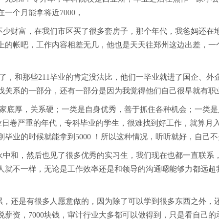
一个月能拿将近7000，
不少财富，在我们市区买了很多套房子，那个年代，我爸妈还在
的帐吧，工作内容相差无几，他也是天天往郑州这边出差，一个
了，和那些211毕业的肯定没法比，他们一毕业就进了国企、外
找关系的一部分，还有一部分是因为我觉得他们自己很早就有职
类是家底厚，关系硬；一类是自身优秀，善于抓住各种机会；一类
行业日卷严重的年代，专科毕业的学生，很难找到好工作，就算
，刚毕业的时候就能拿到5000 ！所以这种情况，听听就好，自
永中和，然后也见了很多优秀的实习生，我们现在也都一直联系
人就不一样，无论是工作效率还是和领导的沟通嗯能够力都远超
很累，还是有很多人愿意做的，因为除了可以学到很多东西之外，
光说薪资，7000块钱，审计行业大多都可以做得到，只是看自己