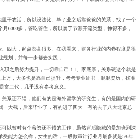
地里干农活，所以没法比。毕了业之后靠爸爸的关系，找了一个
月6000多，管吃管住，所以属于节源开流类型，挣得不多，
企、四大，起点都高很多。在我看来，财务行业的内卷程度是很
业规划，并每一步都去实践，
是入职之后努力提升，一切靠自己！1、家底厚，关系硬这个就是
月入上万，大多也是靠自己提升，考考专业证书，混混资历，找准
己不是富二代，几乎没有参考意义。
，关系还不错，他们有的是海外留学的研究生，有的是国内的研
我一大截，后来毕业了，有的进了四大，有的去了八大北京总
还可以暂时有个薪资还不错的工作，虽然背后隐藏的是加班到深
的承受能力怎么样，女生的话，一般做审计行业月最多就是5/6年