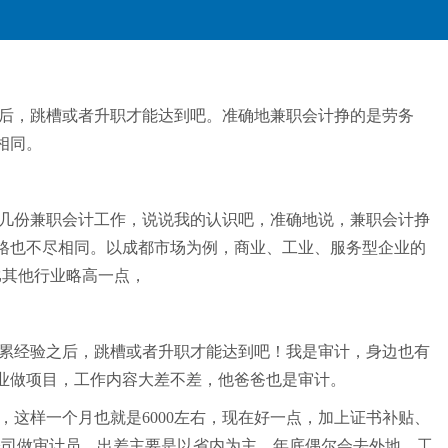
验之后，跳槽或者升职才能达到吧。准确地兼职会计挣的是劳务
相同。
好几份兼职会计工作，说说我的认识吧，准确地说，兼职会计挣
格也不尽相同。以成都市场为例，商业、工业、服务型企业的
要比其他行业略高一点，
间积累经验之后，跳槽或者升职才能达到吧！我是审计，身边也有
业做项目，工作内容大差不差，他爸爸也是审计。
，这样一个月也就是6000左右，现在好一点，加上证书补贴、
小公司做审计员，出差主要是以省内为主，年底偶尔会去外地，工