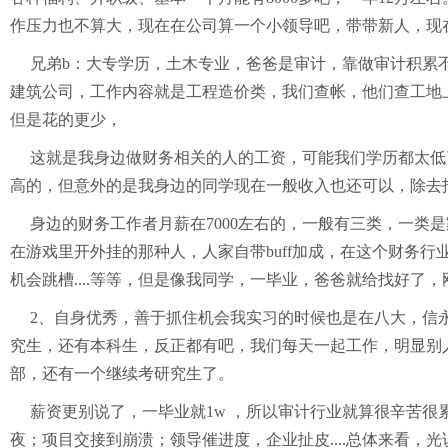
作压力也不算大，现在在公司算一个小领导吧，带带新人，现在
兄弟b：大专学历，土木专业，爸爸是审计，靠做审计积累
建筑公司，工作内容就是工程造价类，我们查帐，他们查工地上
但是花的更少，
这就是我身边做财务相关的人的工资，可能我们学历都太低
高的，但意外的是我身边的同学现在一般收入也还可以，除去
身边的财务工作者月薪在7000左右的，一般有三类，一
在游戏里开外挂的那种人，人家自带buff加成，在这个财务
机会跳槽....等等，但是像我同学，一毕业，爸爸就给找好了
2、自身优秀，善于抓住机会我实习的时候也是在八大，信
究生，还有本科生，反正都有吧，我们每天一起工作，明显别
部，还有一个继续考研究生了。
薪资更别说了，一毕业就1w ，所以审计行业就算很辛苦
夜；项目交接到崩溃；领导催进度，企业扯皮....总体来看，