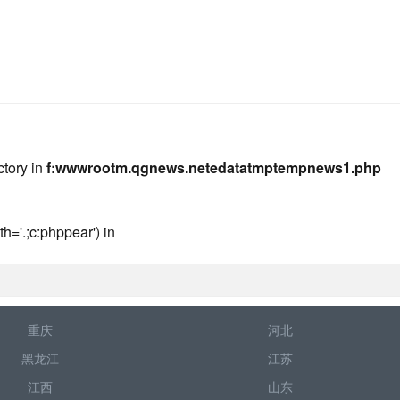
ctory in
f:wwwrootm.qgnews.netedatatmptempnews1.php
h='.;c:phppear') in
重庆
河北
黑龙江
江苏
江西
山东