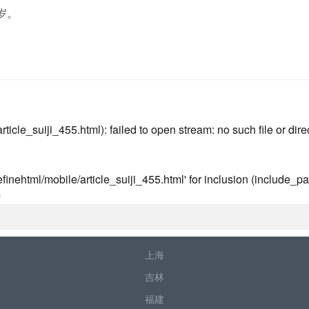
岁。
icle_suiji_455.html): failed to open stream: no such file or dire
inehtml/mobile/article_suiji_455.html' for inclusion (include_pat
0
上海
吉林
福建