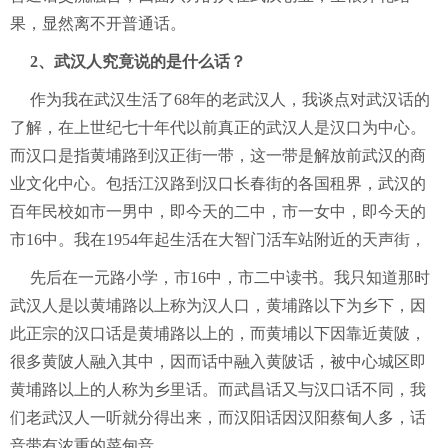
果，显然离不开普通话。
2、武汉人究竟说的是什么话？
作为我在武汉生活了68年的老武汉人，我谈点对武汉话的
了解，在上世纪七十年代以前真正的武汉人是汉口为中心。
而汉口是指黄埔路到汉正街一带，这一带是解放前武汉的商
业文化中心。包括江汉路到汉口长春街的各国租界，武汉的
百年民校如市一男中，即今天的二中，市一女中，即今天的
市16中。我在1954年起生活在大智门活车站附近的天声街，
先后在一元路小学，市16中，市二中读书。我只知道那时
武汉人是以黄埔路以上称为汉人口，黄埔路以下为乡下，因
此正宗的汉口话是黄埔路以上的，而黄埔以下因靠近黄陂，
很多黄陂人融入其中，因而话中融入黄陂话，被中心城区即
黄埔路以上的人称为乡里话。而武昌话又与汉口话不同，我
们老武汉人一听就分得出来，而汉阳话因汉阳蔡甸人多，话
音带有浓重的菜甸音。