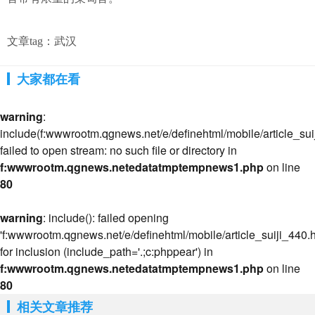
文章tag：
武汉
大家都在看
warning
:
include(f:wwwrootm.qgnews.net/e/definehtml/mobile/article_suij
failed to open stream: no such file or directory in
f:wwwrootm.qgnews.netedatatmptempnews1.php
on line
80
warning
: include(): failed opening
'f:wwwrootm.qgnews.net/e/definehtml/mobile/article_suiji_440.h
for inclusion (include_path='.;c:phppear') in
f:wwwrootm.qgnews.netedatatmptempnews1.php
on line
80
相关文章推荐