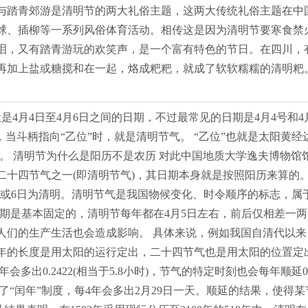
与踏青郊游是清明节的两大礼俗主题，这两大传统礼俗主题在中
球、插柳等一系列风俗体育活动。相传这是因为清明节要寒食禁
泪，又有踏青游玩的欢笑声，是一个富有特色的节日。在四川，
再加上盐或糖搅和在一起，烙成粑粑，就成了软软糯糯的清明粑
般是4月4日至4月6日之间的日期，不过最常见的日期是4月4号和4
当斗柄指向“乙位”时，就是清明节气。 “乙位”也就是太阳黄经
6日。 清明节为什么是阳历不是农历 对此中国地质大学逸夫博物
十四节气之一(即清明节气)，其日期本身就是按照阳历来算的
5日或6日为清明。清明节气是我国物候变化、时令顺序的标志，属
日期是基本固定的，清明节每年都在4月5日左右，前后仅相差一
们的生产生活也会造成影响。 具体来说，例如我国自清代以来
一年的长度是用太阳的运行定出，二十四节气也是用太阳的位置定
年会多出0.2422(相当于5.8小时)，节气的特定时刻也会每年顺延0
了“闰年”制度，每4年会多出2月29日一天。顺延的结果，使