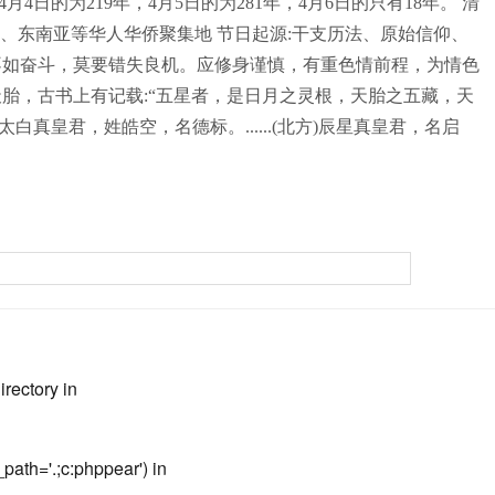
日的为219年，4月5日的为281年，4月6日的只有18年。 清
东亚、东南亚等华人华侨聚集地 节日起源:干支历法、原始信仰、
不如奋斗，莫要错失良机。应修身谨慎，有重色情前程，为情色
胎，古书上有记载:“五星者，是日月之灵根，天胎之五藏，天
太白真皇君，姓皓空，名德标。......(北方)辰星真皇君，名启
irectory in
path='.;c:phppear') in