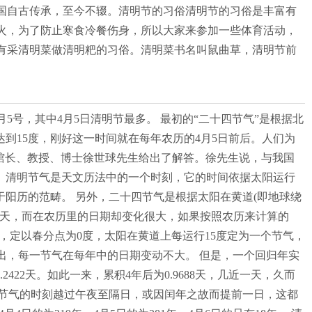
国自古传承，至今不辍。清明节的习俗清明节的习俗是丰富有
火，为了防止寒食冷餐伤身，所以大家来参加一些体育活动，
有采清明菜做清明粑的习俗。清明菜书名叫鼠曲草，清明节前
。
月5号，其中4月5日清明节最多。 最初的“二十四节气”是根据北
达到15度，刚好这一时间就在每年农历的4月5日前后。人们为
馆馆长、教授、博士徐世球先生给出了解答。徐先生说，与我国
。 清明节气是天文历法中的一个时刻，它的时间依据太阳运行
于阳历的范畴。 另外，二十四节气是根据太阳在黄道(即地球绕
两天，而在农历里的日期却变化很大，如果按照农历来计算的
，定以春分点为0度，太阳在黄道上每运行15度定为一个节气，
出，每一节气在每年中的日期变动不大。 但是，一个回归年实
.2422天。如此一来，累积4年后为0.9688天，几近一天，久而
得某节气的时刻越过午夜至隔日，或因闰年之故而提前一日，这都