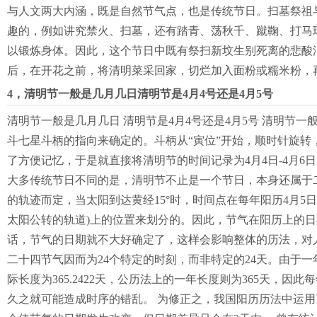
与人文两大内涵，既是自然节气点，也是传统节日。扫墓祭祖
趣的，例如讲究禁火、扫墓，还有踏青、荡秋千、蹴鞠、打马
以锻炼身体。因此，这个节日中既有祭扫新坟生别死离的悲酸
后，在开花之前，将清明菜采回家，切烂加入面粉或糯米粉，
4，清明节一般是几月几日清明节是4月4号还是4月5号
清明节一般是几月几日 清明节是4月4号还是4月5号 清明节一
斗七星斗柄的指向来确定的。斗柄从“寅位”开始，顺时针旋转，
了方便记忆，于是就直接将清明节的时间记录为4月4日-4月
大多传统节日不同的是，清明节不止是一个节日，本身还属于二
的轨迹而定，当太阳到达黄经15°时，时间点在每年阳历4月
太阳公转的轨道)上的位置来划分的。因此，节气在阳历上的
话，节气的日期就不大好确定了，这样会影响整体的历法，对人
二十四节气因而为24个特定的时刻，而非特定的24天。由于
际长度为365.2422天，公历法上的一年长度则为365天，因此每
久之就可能造成时序的错乱。 为修正之，我国阳历历法中运用