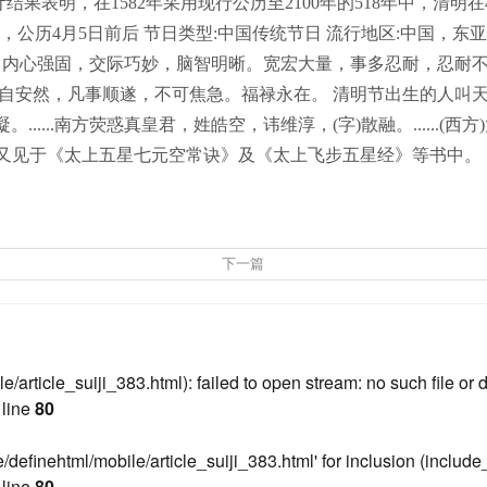
明，在1582年采用现行公历至2100年的518年中，清明在4月4
5°，公历4月5日前后 节日类型:中国传统节日 流行地区:中国，
凡，内心强固，交际巧妙，脑智明晰。宽宏大量，事多忍耐，忍耐
自安然，凡事顺遂，不可焦急。福禄永在。 清明节出生的人叫天
..南方荧惑真皇君，姓皓空，讳维淳，(字)散融。......(西方)
”此名目又见于《太上五星七元空常诀》及《太上飞步五星经》等书中。
下一篇
rticle_suiji_383.html): failed to open stream: no such file or d
line
80
definehtml/mobile/article_suiji_383.html' for inclusion (include_
line
80