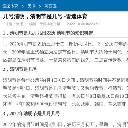
雷速体育
>
天津
>
河西区
几号清明，清明节是几号 -雷速体育
来源：整理
编辑：天津本地生活
2022-10-30 03:23:51
1，清明节是几月几日农历 清明节的知识科普
1、2020清明节是农历三月十二，阳历4月4日。 2、公历每
录。2008年被正式确立为法定节假日。清明节大约始于周代
区都是在清明节扫墓。一是祭奠我们的祖先，二是言传身教，
2，清明节是几号
清明节是每年公历的4月4日-6日之间，清明节的时间并不是固
明节是4月4日。清明节是几号清明节，又称踏青节、行清节
大礼俗主题，清明祭祖节期很长，有10日前8日后及10日前
还有一些国家和地区也过清明节，比如越南、韩国、马来西亚
3，2022年清明节是几月几号
2022年的清明节时间是4月5日，农历三月初五，星期二。