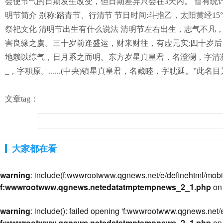
会使节气的日期发生改变，但日期差异只会在3天内。 曾有统计结果表
明节简介 别称:踏青节、行清节 节日时间:斗指乙，太阳黄经1
祭祀文化 清明节出生有什么说法 清明节左右出生，志气不
害良缘之虞。三十岁前逢盛运，财来财往，有虚元实;四十岁后
地赖以综气，日月系之而明。东方岁星真皇君，名澄澜，字清凝。....
_，字积原。......(中央)镇星真皇君，名藏睦，字耽延。
文章tag：
大家都在看
warning
: include(f:wwwrootwww.qgnews.net/e/definehtml/mobile/a
f:wwwrootwww.qgnews.netedatatmptempnews_2_1.php
on 
warning
: include(): failed opening 'f:wwwrootwww.qgnews.net/e/
f:wwwrootwww.qgnews.netedatatmptempnews_2_1.php
on 