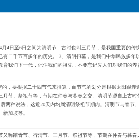
年的4月4日至6日之间为清明节，古时也叫三月节，是我国重要的
，已有二千五百多年的历史。 3、清明扫墓，是我们中华民族多
教育我们下一代，记住我们的祖先，不要忘记先人们对我们的养
定的，要根据二十四节气来推算，而节气的划分是根据太阳跟赤道的角
、三月节、祭祖节等，节期在仲春与暮春之交。清明节源自上古时
10日后两种说法，这近20天内均属清明祭祖节期内。清明节与春
、新加坡等。
清明节又称踏青节、行清节、三月节、祭祖节等，节期在仲春与暮