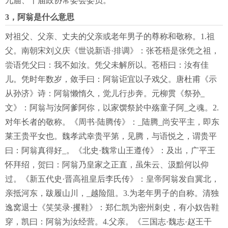
九届、十届政协常委会委员。
3，阿翁是什么意思
对祖父、父亲、丈夫的父亲或老年男子的尊称和敬称。1.祖
父。南朝宋刘义庆《世说新语·排调》：张苍梧是张凭之祖，
尝语凭父曰：我不如汝。凭父未解所以。苍梧曰：汝有佳
儿。凭时年数岁，敛手曰：阿翁讵宜以子戏父。唐杜甫《示
从孙济》诗：阿翁懒惰久，觉儿行步奔。元柳贯《祭孙_
文》：阿翁与汝阿爹阿你，以家馔祭於中殇童子阿_之魂。2.
对年长者的敬称。《周书·陆腾传》：_陆腾_尚安平主，即东
莱王贵平女也。魏孝武幸贵平第，见腾，与语悦之，谓贵平
曰：阿翁真得好_。《北史·魏常山王遵传》：及出，广平王
怀拜绍，贺曰：阿翁乃皇家之正直，虽朱云、汲黯何以仰
过。《新五代史·晋高祖皇后李氏传》：皇帝阿翁发自冀北，
亲抵河东，跋履山川，_越险阻。3.为老年男子的自称。清独
逸窝退士《笑笑录·攫鞋》：郑仁凯为密州刺史，有小奴告鞋
穿，凯曰：阿翁为汝经营。4.父亲。《三国志·魏志·赵王干