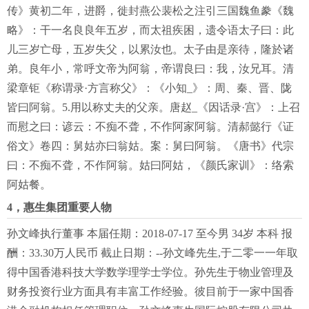
传》黄初二年，进爵，徙封燕公裴松之注引三国魏鱼豢《魏
略》：干一名良良年五岁，而太祖疾困，遗令语太子曰：此
儿三岁亡母，五岁失父，以累汝也。太子由是亲待，隆於诸
弟。良年小，常呼文帝为阿翁，帝谓良曰：我，汝兄耳。清
梁章钜《称谓录·方言称父》：《小知_》：周、秦、晋、陇
皆曰阿翁。5.用以称丈夫的父亲。唐赵_《因话录·宫》：上召
而慰之曰：谚云：不痴不聋，不作阿家阿翁。清郝懿行《证
俗文》卷四：舅姑亦曰翁姑。案：舅曰阿翁。《唐书》代宗
曰：不痴不聋，不作阿翁。姑曰阿姑，《颜氏家训》：络索
阿姑餐。
4，惠生集团重要人物
孙文峰执行董事 本届任期：2018-07-17 至今男 34岁 本科 报
酬：33.30万人民币 截止日期：--孙文峰先生,于二零一一年取
得中国香港科技大学数学理学士学位。孙先生于物业管理及
财务投资行业方面具有丰富工作经验。彼目前于一家中国香