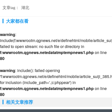
文章tag：
湖北
大家都在看
warning
:
include(f:wwwrootm.qgnews.net/e/definehtml/mobile/article_suij
failed to open stream: no such file or directory in
f:wwwrootm.qgnews.netedatatmptempnews1.php
on line
80
warning
: include(): failed opening
'f:wwwrootm.qgnews.net/e/definehtml/mobile/article_suiji_385.h
for inclusion (include_path='.;c:phppear') in
f:wwwrootm.qgnews.netedatatmptempnews1.php
on line
80
相关文章推荐