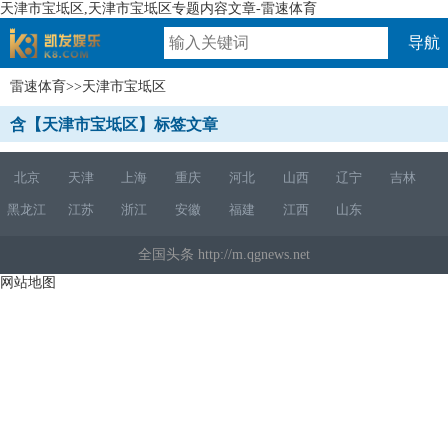
天津市宝坻区,天津市宝坻区专题内容文章-雷速体育
导航
雷速体育
>>天津市宝坻区
速体育
含【天津市宝坻区】标签文章
北京
天津
上海
重庆
河北
山西
辽宁
吉林
黑龙江
江苏
浙江
安徽
福建
江西
山东
全国头条 http://m.qgnews.net
网站地图