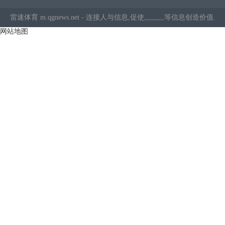
雷速体育
m.qgnews.net - 连接人与信息,促使,,,,,,,,,,等信息创造价值.
网站地图