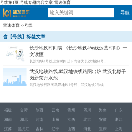
号线第1页,号线专题内容文章-雷速体育
导航
雷速体育
>>号线
速体育
含【号线】标签文章
长沙地铁时间表,《长沙地铁4号线运营时间》一
文读懂
长沙地铁4号线运营时间以下内容为长沙地铁4号...
武汉地铁路线,武汉地铁线路图出炉:武汉北滕子
岗新荣丹水池
武汉地铁线路图武汉地铁1号线、武汉地铁2号线...
福建
台湾
陕西
云南
贵州
四川
海南
广东
湖南
湖北
河南
山东
江西
北京
安徽
浙江
江苏
黑龙江
吉林
辽宁
山西
河北
重庆
上海